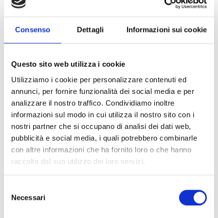
immagine per le città e i territori ospitanti,
trasformando temporaneamente il luogo ospitante in
una vetrina internazionale e generando un forte
Consenso
Dettagli
Informazioni sui cookie
valore simbolico e promozionale.
Questo sito web utilizza i cookie
CONDIVIDI
Utilizziamo i cookie per personalizzare contenuti ed
annunci, per fornire funzionalità dei social media e per
analizzare il nostro traffico. Condividiamo inoltre
informazioni sul modo in cui utilizza il nostro sito con i
Conosci Obiettivo Europa?
nostri partner che si occupano di analisi dei dati web,
pubblicità e social media, i quali potrebbero combinarle
Prova gratis
con altre informazioni che ha fornito loro o che hanno
raccolto dal suo utilizzo dei loro servizi.
Selezione
Necessari
del
consenso