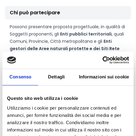
Chi può partecipare
Possono presentare proposta progettuale, in qualità di
Soggetti proponenti, gli
Enti pubblici territoriali
, quali
Comuni, Provincie, Città metropolitana e gli
Enti
gestori delle Aree naturali protette e dei Siti Rete
Natura 2000
. Ciascun Soggetto proponente può
presentare
una sola proposta
progettuale
.
Consenso
Dettagli
Informazioni sui cookie
Entità del contributo
La dotazione finanziaria complessiva ammonta a
Questo sito web utilizza i cookie
5.500.000 Euro
.
Utilizziamo i cookie per personalizzare contenuti ed
L’entità del contributo concedibile assume la forma
annunci, per fornire funzionalità dei social media e per
della sovvenzione e copre fino al
100%
dei costi
analizzare il nostro traffico. Condividiamo inoltre
ammissibili.
informazioni sul modo in cui utilizza il nostro sito con i
L’entità del contributo massimo concedibile per