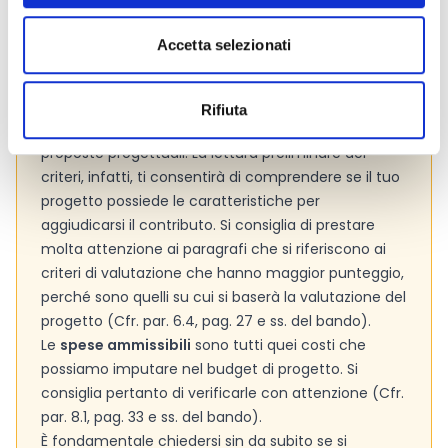
Accetta selezionati
Consigli degli esperti
È molto importante leggere attentamente i
criteri
Rifiuta
di valutazione
adottati dall’Ente per valutare le
proposte progettuali. La lettura preliminare dei
criteri, infatti, ti consentirà di comprendere se il tuo
progetto possiede le caratteristiche per
aggiudicarsi il contributo. Si consiglia di prestare
molta attenzione ai paragrafi che si riferiscono ai
criteri di valutazione che hanno maggior punteggio,
perché sono quelli su cui si baserà la valutazione del
progetto (Cfr. par. 6.4, pag. 27 e ss. del bando).
Le
spese ammissibili
sono tutti quei costi che
possiamo imputare nel budget di progetto. Si
consiglia pertanto di verificarle con attenzione (Cfr.
par. 8.1, pag. 33 e ss. del bando).
È fondamentale chiedersi sin da subito se si