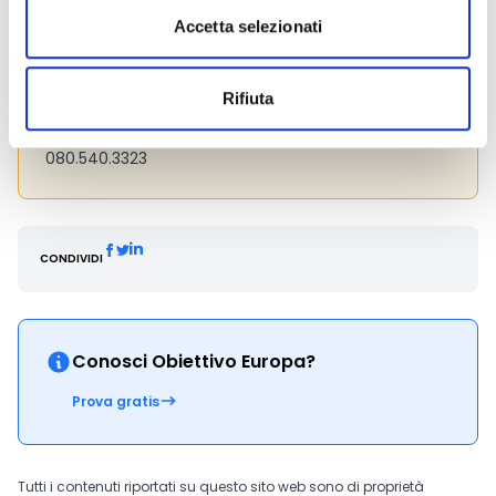
bando).
Accetta selezionati
Hai bisogno di maggiori informazioni?
Contatta il
Responsabile del procedimento, il Dott. Fiorentino
Rifiuta
Paolo Vito ai seguenti recapiti:
pv.fiorentino@regione.puglia.it
080.540.3323
CONDIVIDI
Conosci Obiettivo Europa?
Prova gratis
Tutti i contenuti riportati su questo sito web sono di proprietà