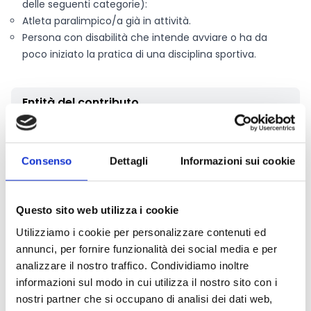
delle seguenti categorie):
Atleta paralimpico/a già in attività.
Persona con disabilità che intende avviare o ha da
poco iniziato la pratica di una disciplina sportiva.
Entità del contributo
La dotazione finanziaria complessiva ammonta a
300.000 Euro
.
Consenso
Dettagli
Informazioni sui cookie
Il contributo erogato, destinato a sostenere le spese
per l’acquisto di attrezzature sportive ad esclusivo
utilizzo del richiedente, è a fondo perduto ed è
Questo sito web utilizza i cookie
riconosciuto fino ad un massimo del
95%
delle spese
Utilizziamo i cookie per personalizzare contenuti ed
ammissibili e per un importo non superiore a
12.000
annunci, per fornire funzionalità dei social media e per
Euro
fino ad esaurimento delle risorse disponibili.
analizzare il nostro traffico. Condividiamo inoltre
informazioni sul modo in cui utilizza il nostro sito con i
Link e Documenti
nostri partner che si occupano di analisi dei dati web,