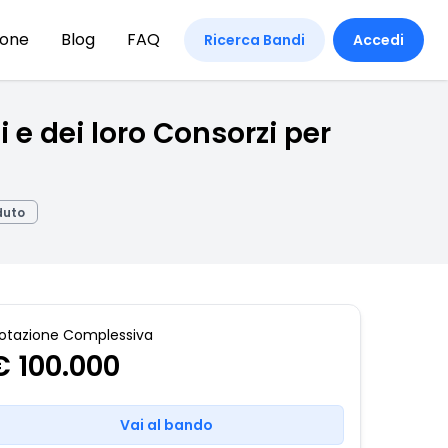
ione
Blog
FAQ
Ricerca Bandi
Accedi
 e dei loro Consorzi per
duto
otazione Complessiva
€ 100.000
Vai al bando