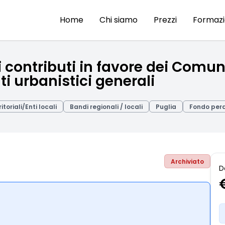
Home
Chi siamo
Prezzi
Formaz
 contributi in favore dei Comuni
i urbanistici generali
ritoriali/Enti locali
Bandi regionali / locali
Puglia
Fondo per
Archiviato
D