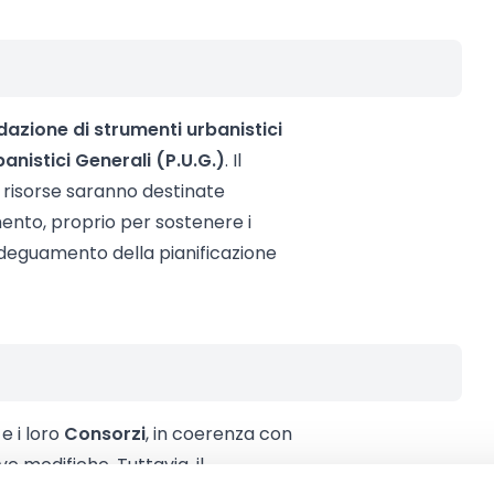
dazione di strumenti urbanistici
banistici Generali (P.U.G.)
. Il
e risorse saranno destinate
mento, proprio per sostenere i
deguamento della pianificazione
e i loro
Consorzi
, in coerenza con
e modifiche. Tuttavia, il