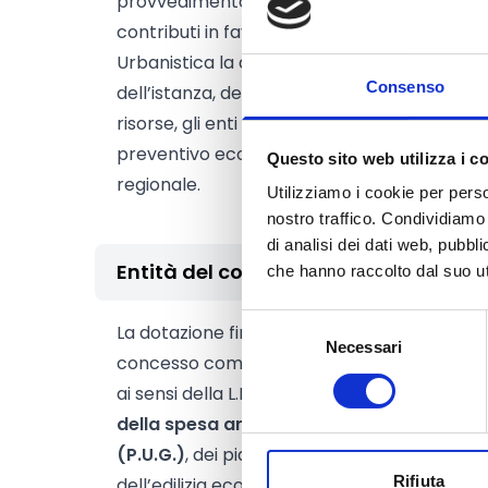
provvedimento per il 2026 fa espresso rife
contributi in favore dei
Comuni pugliesi
, d
Urbanistica la definizione delle modalità op
Consenso
dell’istanza, dell’istruttoria e della valutaz
risorse, gli enti devono presentare apposita
preventivo economico di spesa entro i termin
Questo sito web utilizza i c
regionale.
Utilizziamo i cookie per perso
nostro traffico. Condividiamo 
di analisi dei dati web, pubbl
Entità del contributo
che hanno raccolto dal suo uti
Selezione
La dotazione finanziaria complessiva amm
Necessari
del
concesso compatibilmente con le risorse disp
consenso
ai sensi della L.R. 31/1974 e successive modif
della spesa ammissibile
per la redazione 
(P.U.G.)
, dei piani intercomunali, dei piani
Rifiuta
dell’edilizia economica e popolare nei centri 