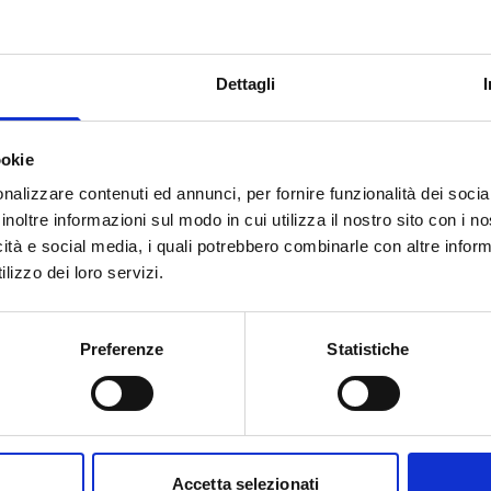
rimento alla concessione dei
emandando poi alla Sezione
erative di presentazione
Dettagli
ione. Per poter accedere alle
 richiesta corredata dal
i stabiliti dalla normativa
ookie
nalizzare contenuti ed annunci, per fornire funzionalità dei socia
inoltre informazioni sul modo in cui utilizza il nostro sito con i 
icità e social media, i quali potrebbero combinarle con altre inform
lizzo dei loro servizi.
onta a
100.000 Euro
. Il contributo è
Preferenze
Statistiche
onibili nel bilancio regionale e,
iche, può arrivare fino al
100%
dei
Piani Urbanistici Generali
 di risanamento e di insediamento
Accetta selezionati
storici e dei piani urbanistici delle