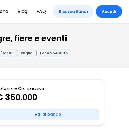
ione
Blog
FAQ
Ricerca Bandi
Accedi
e, fiere e eventi
/ locali
Puglia
Fondo perduto
otazione Complessiva
€ 350.000
Vai al bando