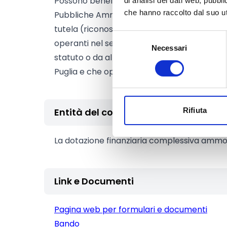
Possono beneficiare del contributo i segue
di analisi dei dati web, pubbl
che hanno raccolto dal suo uti
Pubbliche Amministrazioni, Proloco, Associaz
tutela (riconosciuti con decreto ministeriale
Selezione
operanti nel settore agroalimentare e senza f
Necessari
del
statuto o da altro atto assimilabile) che a
consenso
Puglia e che operino prevalentemente sul te
Entità del contributo
Rifiuta
La dotazione finanziaria complessiva ammo
Link e Documenti
Pagina web per formulari e documenti
Bando