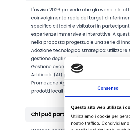
L'avviso 2026 prevede che gli eventi e le att
coinvolgimento reale del target di riferime
specifico cittadini e visitatori in partecipant
esperienze immersive e interattive. A que
nella proposta progettuale una serie di inn
Adozione tecnologica strategica: utilizzare s
gestione degli eventi e la promozione
Gestione eventi: impiego di app mobile, rea
Artificiale (AI) per ottimizzare e personaliz
Promozione Agroalimentare: utilizzo dello sto
Consenso
prodotti locali e connettere il consumatore c
Questo sito web utilizza i c
Chi può partecipare
Utilizziamo i cookie per perso
nostro traffico. Condividiamo 