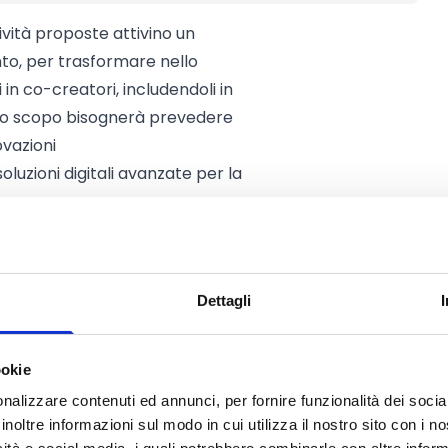
ività proposte attivino un
nto, per trasformare nello
i in co-creatori, includendoli in
sto scopo bisognerà prevedere
ovazioni
oluzioni digitali avanzate per la
ltà aumentata (AR) e Intelligenza
zare l'esperienza
rytelling digitale per valorizzare i
Dettagli
on l'origine e la storia
ookie
nalizzare contenuti ed annunci, per fornire funzionalità dei socia
inoltre informazioni sul modo in cui utilizza il nostro sito con i 