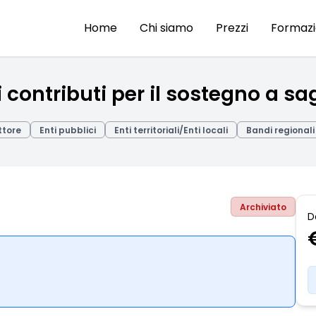
Home
Chi siamo
Prezzi
Formaz
contributi per il sostegno a sagr
ttore
Enti pubblici
Enti territoriali/Enti locali
Bandi regionali 
Archiviato
D