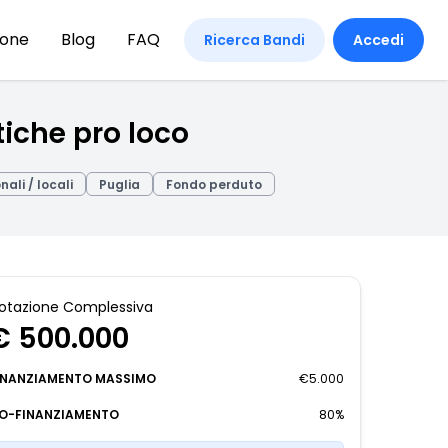
ione
Blog
FAQ
Ricerca Bandi
Accedi
tiche pro loco
nali / locali
Puglia
Fondo perduto
otazione Complessiva
€ 500.000
INANZIAMENTO MASSIMO
€5.000
O-FINANZIAMENTO
80%