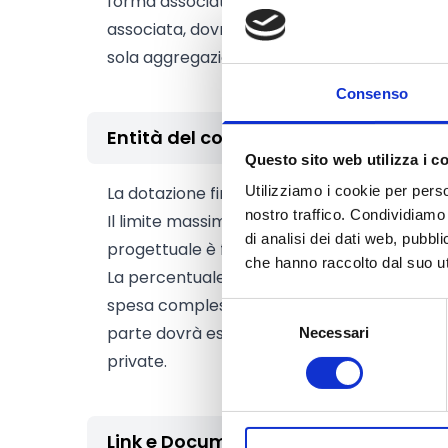
forma associata. Le pro loco, per poter p
associata, dovranno aggregarsi medi e ogni
sola aggregazione e potrà presentare una 
Consenso
Entità del contributo
Questo sito web utilizza i c
La dotazione finanziaria complessiva amm
Utilizziamo i cookie per perso
nostro traffico. Condividiamo 
Il limite massimo di contributo concedibile
di analisi dei dati web, pubbl
progettuale è fissato in 5.000 Euro.
che hanno raccolto dal suo uti
La percentuale di contributo è fissata con i
spesa complessivamente ammessa, sostenu
Selezione
parte dovrà essere coperta finanziariament
Necessari
del
consenso
private.
Link e Documenti