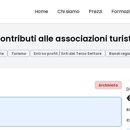
Home
Chi siamo
Prezzi
Formaz
ontributi alle associazioni turis
ale
Turismo
Enti no profit / Enti del Terzo Settore
Bandi regio
Archiviato
D
F
C