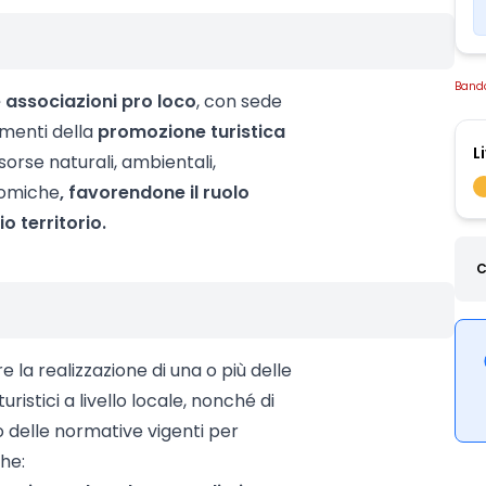
Band
 associazioni pro loco
, con sede
umenti della
promozione turistica
L
sorse naturali, ambientali,
onomiche
, favorendone il ruolo
io territorio.
C
la realizzazione di una o più delle
uristici a livello locale, nonché di
o delle normative vigenti per
che: