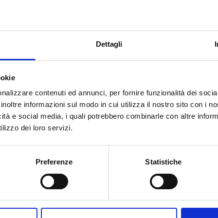
resentare domanda in forma
 pro loco potrà fare parte di una
sola proposta progettuale.
Dettagli
ookie
onta a
500.000 Euro.
nalizzare contenuti ed annunci, per fornire funzionalità dei socia
inoltre informazioni sul modo in cui utilizza il nostro sito con i 
 per ciascuna proposta
icità e social media, i quali potrebbero combinarle con altre inform
lizzo dei loro servizi.
l limite massimo
dell’80%
della
ta e rendicontata. La restante
e da altre fonti pubbliche o
Preferenze
Statistiche