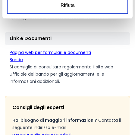
SRD05.2 e SRD05.3: 100.000 Euro.
Rifiuta
Questi importi sono da considerarsi comprensivi delle
spese generali e dell’eventuale IVA ammissibile.
Link e Documenti
Pagina web per formulari e documenti
Bando
Si consiglia di consultare regolarmente il sito web
ufficiale del bando per gli aggiornamenti e le
informazioni addizionali.
Consigli degli esperti
Hai bisogno di maggiori informazioni?
Contatta il
seguente indirizzo e-mail:
p.semerari@regione.puglia.it
.