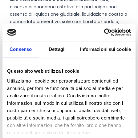
assenza di condanne ostative alla partecipazione;
assenza di liquidazione giudiziale, liquidazione coatta o
concordato preventivo, salvo continuità aziendale;
regolarità contributiva (DURC).
Nel caso di soggetti collettivi, il gruppo deve essere
composto da almeno 5 soggetti. I requisiti di
Consenso
Dettagli
Informazioni sui cookie
ammissibilità del beneficiario, degli investimenti e dei
criteri di selezione devono essere rispettati da ogni
singolo partecipante, pena la decadenza dell’intero
Questo sito web utilizza i cookie
progetto o la decurtazione dei punteggi non spettanti.
Utilizziamo i cookie per personalizzare contenuti ed
annunci, per fornire funzionalità dei social media e per
Entità del contributo
analizzare il nostro traffico. Condividiamo inoltre
informazioni sul modo in cui utilizza il nostro sito con i
La dotazione finanziaria complessiva ammonta a
nostri partner che si occupano di analisi dei dati web,
5.000.000 Euro
.
pubblicità e social media, i quali potrebbero combinarle
La forma di sostegno prevista è la sovvenzione in
con altre informazioni che ha fornito loro o che hanno
conto capitale, con aliquota pari al 100% per tutte le
raccolto dal suo utilizzo dei loro servizi.