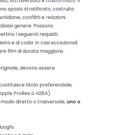
so, attraversato e trasformato. Il
no spazio stratificato, costruito
diane, conflitti e relazioni.
alsiasi genere. Possono
tino i seguenti requisiti:
testa e di coda. In casi eccezionali
ttare film di durata maggiore;
 originale, devono essere
ostituisce titolo preferenziale;
 (Apple ProRes o H264).
n modo diretto o trasversale,
uno o
luoghi;