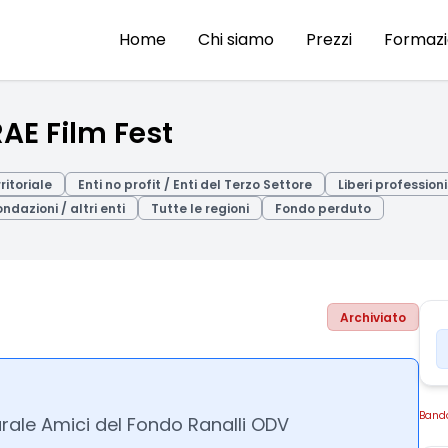
Home
Chi siamo
Prezzi
Formaz
RAE Film Fest
ritoriale
Enti no profit / Enti del Terzo Settore
Liberi professioni
ndazioni / altri enti
Tutte le regioni
Fondo perduto
Archiviato
Band
urale Amici del Fondo Ranalli ODV