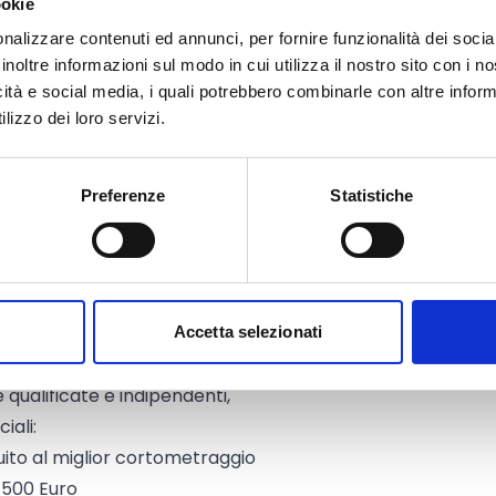
ookie
nalizzare contenuti ed annunci, per fornire funzionalità dei socia
inoltre informazioni sul modo in cui utilizza il nostro sito con i 
 e internazionali, purché conformi
icità e social media, i quali potrebbero combinarle con altre inform
lizzo dei loro servizi.
re dei diritti necessari alla
Preferenze
Statistiche
na responsabilità dei contenuti
Accetta selezionati
 qualificate e indipendenti,
iali:
uito al miglior cortometraggio
 500 Euro