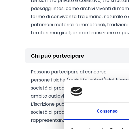
tensioni tra privato e collettivo, tra sfrutta
paesaggi intesi come archivi viventi di mem
forme di convivenza tra umano, naturale e c
patrimoni materiali e immateriali, tradizioni 
territori marginali, aree in transizione e spaz
Chi può partecipare
Possono partecipare al concorso:
persone fisiche (registi/e, autori/trici, film
società di produzione, associazioni, collettivi 
ambito audiovisivo.
L’iscrizione può essere effettuata dall’autor
Consenso
società di produzione che ne detiene i diritti
rappresentanza.