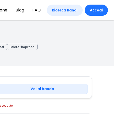
ione
Blog
FAQ
Ricerca Bandi
Accedi
sti
Micro-imprese
Vai al bando
o scaduto