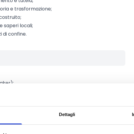
mento e tutela;
oria e trasformazione;
ostruito;
e saperi locali;
i di confine.
maker);
o altri soggetti giuridici operanti in
e/autrice dell’opera o dalla
Dettagli
 di distribuzione e/o