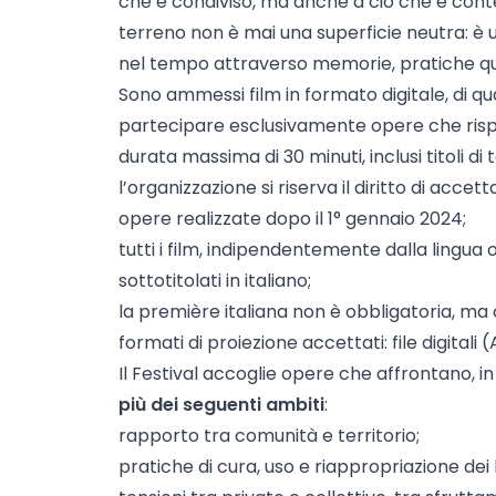
che è condiviso, ma anche a ciò che è conte
terreno non è mai una superficie neutra: è u
nel tempo attraverso memorie, pratiche quoti
Sono ammessi film in formato digitale, di qu
partecipare esclusivamente opere che rispet
durata massima di 30 minuti, inclusi titoli di 
l’organizzazione si riserva il diritto di acce
opere realizzate dopo il 1° gennaio 2024;
tutti i film, indipendentemente dalla lingua
sottotitolati in italiano;
la première italiana non è obbligatoria, ma c
formati di proiezione accettati: file digitali
Il Festival accoglie opere che affrontano, i
più dei seguenti ambiti
:
rapporto tra comunità e territorio;
pratiche di cura, uso e riappropriazione dei 