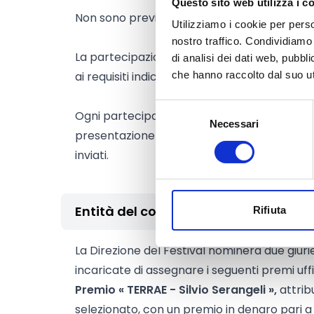
Questo sito web utilizza i c
Non sono previste limitazioni di nazionalità.
Utilizziamo i cookie per perso
nostro traffico. Condividiamo 
La partecipazione è aperta a opere italiane
di analisi dei dati web, pubbl
ai requisiti indicati nel presente bando.
che hanno raccolto dal suo uti
Selezione
Ogni partecipante garantisce di essere titola
Necessari
del
presentazione dell’opera e si assume la pie
consenso
inviati.
Entità del contributo
Rifiuta
La Direzione del Festival nominerà due giurie
incaricate di assegnare i seguenti premi uffic
Premio « TERRAE - Silvio Serangeli »,
attrib
selezionato, con un premio in denaro pari a