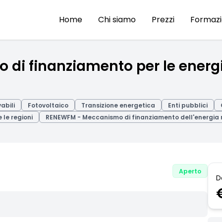
Home
Chi siamo
Prezzi
Formaz
i finanziamento per le energie
abili
Fotovoltaico
Transizione energetica
Enti pubblici
 le regioni
RENEWFM - Meccanismo di finanziamento dell'energia 
Aperto
D