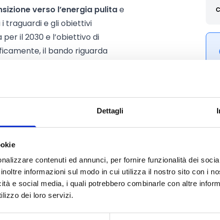
nsizione verso l’energia pulita
e
C
 i traguardi e gli obiettivi
per il 2030 e l’obiettivo di
ificamente, il bando riguarda
erra
con sistemi di accumulo a
ti fotovoltaici solari a terra.
ura di assegnazione di sovvenzioni
to sarà fornito sotto forma di
Dettagli
i saranno assegnate tramite una
forma di
processo di offerta
ookie
ere la realizzazione di energia
nalizzare contenuti ed annunci, per fornire funzionalità dei socia
inoltre informazioni sul modo in cui utilizza il nostro sito con i 
icità e social media, i quali potrebbero combinarle con altre inform
lizzo dei loro servizi.