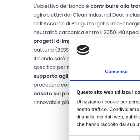
L’obiettivo del bando è
contribuire alla tra
agli obiettivi del Clean Industrial Deal, inclusi
dell’Accordo di Parigi, i target clima-energia 
neutralità carbonica entro il 2050. Più spec
progetti di impianti fotovoltaici solari a t
batteria (BESS) integrati e progetti di impian
Il bando sarà organizzato come una proced
specifica per tecnologia. Il sostegno previs
Consenso
supporto agli investimenti
e le sovvenzion
procedura competitiva, organizzata sotto 
Questo sito web utilizza i c
basato sul prezzo
, con l’obiettivo di otten
rinnovabile più efficiente in termini di costi.
Utilizziamo i cookie per perso
nostro traffico. Condividiamo 
di analisi dei dati web, pubbl
che hanno raccolto dal suo uti
Selezione