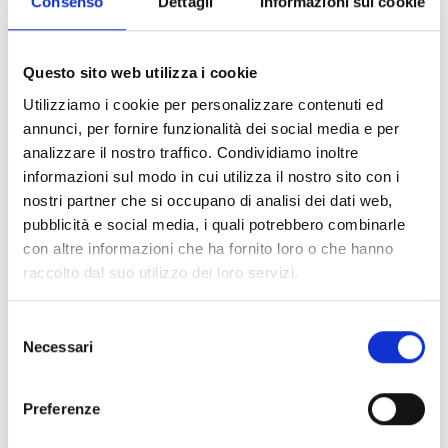
Consenso
Dettagli
Informazioni sui cookie
ammissibili
solo se costituite da almeno un anno
prima della presentazione della domanda.
Questo sito web utilizza i cookie
Entità del contributo
Utilizziamo i cookie per personalizzare contenuti ed
annunci, per fornire funzionalità dei social media e per
Dotazione finanziaria complessiva:
2.400.000 Euro
analizzare il nostro traffico. Condividiamo inoltre
Il programma selezionerà per il finanziamento 8
informazioni sul modo in cui utilizza il nostro sito con i
candidature pilota esterne, fornendo un contributo
nostri partner che si occupano di analisi dei dati web,
massimo di
300.000 Euro
, da versare sotto forma di
pubblicità e social media, i quali potrebbero combinarle
somme forfettarie.
con altre informazioni che ha fornito loro o che hanno
I contributi dovranno essere distribuiti correttamente
raccolto dal suo utilizzo dei loro servizi.
tra i membri del consorzio e, pertanto, ognuno di essi
può ricevere
fino a 200.000 Euro.
Selezione
Necessari
del
consenso
Link e Documenti
Preferenze
Pagina web per formulari e documenti