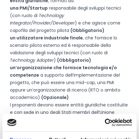
entità giuridiche
, formati da:
una PMI/Startup
responsabile degli sviluppi tecnici
(con ruolo di
Technology
Integrator/Provider/Developer
) e che agisce come
capofila del progetto pilota
(Obbligatorio)
un utilizzatore industriale finale
, che fornisce lo
scenario pilota esterno ed è responsabile della
validazione degli sviluppi tecnici (con ruolo di
Technology Adopter
)
(Obbligatorio)
un’organizzazione che fornisce tecnologia e/o
competenze
a supporto dell’implementazione del
progetto, che può essere una mid-cap, una PMI
oppure un’organizzazione di ricerca (RTO o ambito
accademico)
(Opzionale)
I proponenti devono essere entità giuridiche costituite
e con sede in uno degli Stati membri dell’Unione
Europea oppure in un Paese associato a Horizon
Europe (Cfr. par. 4.2.2 del bando).
Attenzione!
Le PMI e le start-up saranno considerate