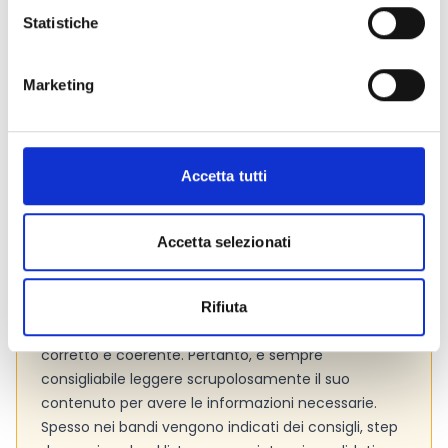
Portale F&T
Statistiche
Bando
Si consiglia di consultare regolarmente il sito web
ufficiale del bando per gli aggiornamenti e le
Marketing
informazioni addizionali.
Accetta tutti
Consigli degli esperti
Cosa fare per presentare al meglio una proposta
Accetta selezionati
progettuale?
Segui quanto indicato nella
documentazione della call. Il testo del bando,
assieme ad eventuali allegati, fornisce tutti gli
Rifiuta
strumenti utili per realizzare la proposta in modo
corretto e coerente. Pertanto, è sempre
consigliabile leggere scrupolosamente il suo
contenuto per avere le informazioni necessarie.
Spesso nei bandi vengono indicati dei consigli, step