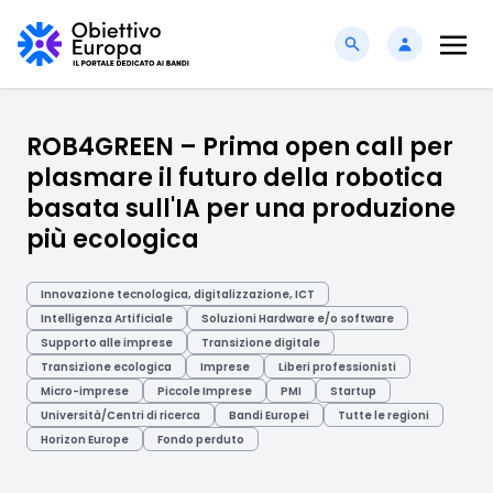
ROB4GREEN – Prima open call per
plasmare il futuro della robotica
basata sull'IA per una produzione
più ecologica
Innovazione tecnologica, digitalizzazione, ICT
Intelligenza Artificiale
Soluzioni Hardware e/o software
Supporto alle imprese
Transizione digitale
Transizione ecologica
Imprese
Liberi professionisti
Micro-imprese
Piccole Imprese
PMI
Startup
Università/Centri di ricerca
Bandi Europei
Tutte le regioni
Horizon Europe
Fondo perduto