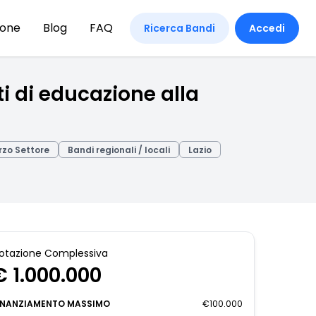
ione
Blog
FAQ
Ricerca Bandi
Accedi
i di educazione alla
erzo Settore
Bandi regionali / locali
Lazio
otazione Complessiva
€ 1.000.000
INANZIAMENTO MASSIMO
€100.000