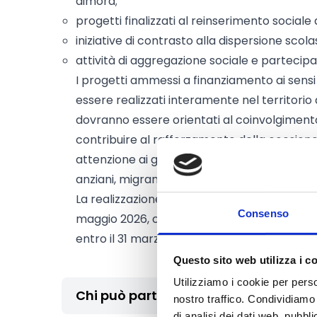
dimora;
progetti finalizzati al reinserimento sociale 
iniziative di contrasto alla dispersione scola
attività di aggregazione sociale e partecipa
I progetti ammessi a finanziamento ai sens
essere realizzati interamente nel territorio 
dovranno essere orientati al coinvolgimento
contribuire al rafforzamento della coesione
attenzione ai giovani, agli studenti e alle per
anziani, migranti, rifugiati, persone senza fi
La realizzazione delle attività progettuali av
Consenso
maggio 2026, o comunque dall’approvazione
entro il 31 marzo 2027.
Questo sito web utilizza i c
Utilizziamo i cookie per perso
Chi può partecipare
nostro traffico. Condividiamo 
di analisi dei dati web, pubbl