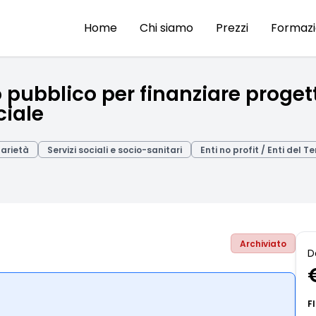
Home
Chi siamo
Prezzi
Formaz
pubblico per finanziare progett
ciale
darietà
Servizi sociali e socio-sanitari
Enti no profit / Enti del T
Archiviato
D
F