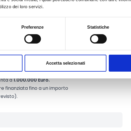
eresse
gli Enti del Terzo Settore
, sia
lizzo dei loro servizi.
 raggruppamento (ATI). Gli Enti del
ere iscritti alla data di
Preferenze
Statistiche
ro Nazionale del Terzo Settore
Accetta selezionati
onta a
1.000.000 Euro.
 finanziata fino a un importo
evisto).