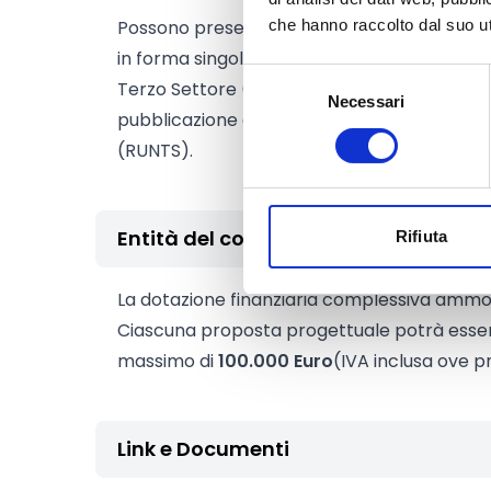
Possono presentare manifestazione di int
che hanno raccolto dal suo uti
in forma singola sia in forma associata o in
Selezione
Terzo Settore (ETS) proponenti dovranno ess
Necessari
del
pubblicazione del presente Avviso al Regist
consenso
(RUNTS).
Entità del contributo
Rifiuta
La dotazione finanziaria complessiva amm
Ciascuna proposta progettuale potrà essere
massimo di
100.000 Euro
(IVA inclusa ove pr
Link e Documenti