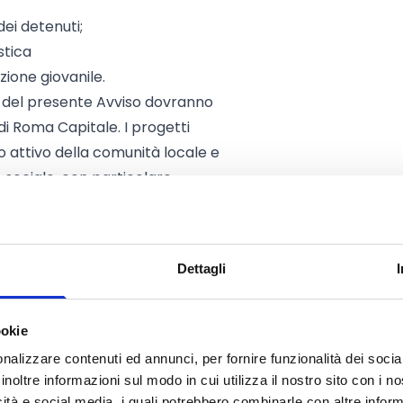
dei detenuti;
stica
zione giovanile.
i del presente Avviso dovranno
di Roma Capitale. I progetti
 attivo della comunità locale e
 sociale, con particolare
sone in condizione di fragilità, quali
ssa dimora e detenuti.
rà inizio indicativamente dal 1
Dettagli
 della graduatoria e terminerà
ookie
nalizzare contenuti ed annunci, per fornire funzionalità dei socia
inoltre informazioni sul modo in cui utilizza il nostro sito con i 
icità e social media, i quali potrebbero combinarle con altre inform