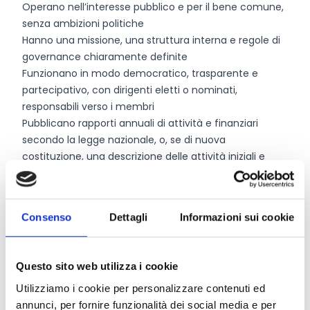
Operano nell’interesse pubblico e per il bene comune,
senza ambizioni politiche
Hanno una missione, una struttura interna e regole di
governance chiaramente definite
Funzionano in modo democratico, trasparente e
partecipativo, con dirigenti eletti o nominati,
responsabili verso i membri
Pubblicano rapporti annuali di attività e finanziari
secondo la legge nazionale, o, se di nuova
costituzione, una descrizione delle attività iniziali e
delle misure di trasparenza
Sono indipendenti da governi, istituzioni pubbliche,
partiti politici e imprese a scopo di lucro (la
Consenso
Dettagli
Informazioni sui cookie
maggioranza dei fondatori o dirigenti non deve
rappresentare tali entità)
Non hanno debiti pubblici pendenti
Questo sito web utilizza i cookie
Rispettano e promuovono i diritti e i valori
Utilizziamo i cookie per personalizzare contenuti ed
fondamentali dell’Unione Europea, con una
annunci, per fornire funzionalità dei social media e per
dichiarazione firmata da allegare alla domanda