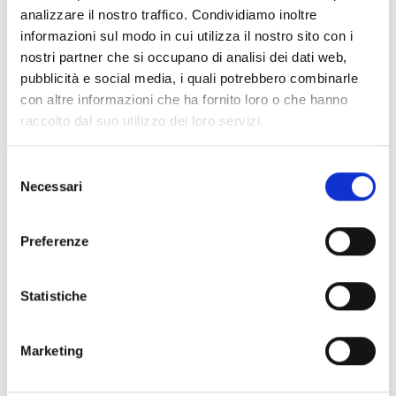
analizzare il nostro traffico. Condividiamo inoltre
Attenzione!
Non sono ammissibili domande in
informazioni sul modo in cui utilizza il nostro sito con i
partenariato.
nostri partner che si occupano di analisi dei dati web,
pubblicità e social media, i quali potrebbero combinarle
Entità del contributo
con altre informazioni che ha fornito loro o che hanno
raccolto dal suo utilizzo dei loro servizi.
Dotazione finanziaria complessiva:
200.000 Euro
Contributo massimo:
20.000 Euro
Selezione
Necessari
del
consenso
Link e Documenti
Preferenze
Pagina web per formulari e documenti
Portale F&T
Statistiche
Bando
Linee Guida
FAQ
Marketing
Si consiglia di consultare regolarmente il sito web
ufficiale del bando per gli aggiornamenti e le