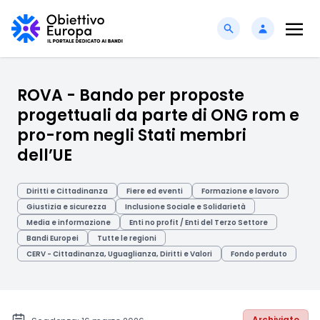
ROVA - Bando per proposte
progettuali da parte di ONG rom e
pro-rom negli Stati membri
dell’UE
Diritti e Cittadinanza
Fiere ed eventi
Formazione e lavoro
Giustizia e sicurezza
Inclusione Sociale e Solidarietà
Media e informazione
Enti no profit / Enti del Terzo Settore
Bandi Europei
Tutte le regioni
CERV - Cittadinanza, Uguaglianza, Diritti e Valori
Fondo perduto
Archiviato