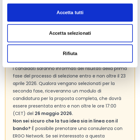
informazioni addizionali.
Accetta tutti
Consigli degli esperti
Accetta selezionati
Il processo di candidatura si articola in
due fasi:
Note concettuali (concept notes)
Rifiuta
Proposte complete (full proposals)
I candidati saranno informati dei risultati della prima
fase del processo di selezione entro e non oltre il 23
aprile 2026. Qualora vengano selezionati per la
seconda fase, riceveranno un modulo di
candidatura per la proposta completa, che dovrà
essere presentata entro e non oltre le ore 17:00
(CET) del
26 maggio 2026.
Non sei sicuro che la tua idea sia in linea con il
bando?
È possibile prenotare una consulenza con
ERGO Network. Se sei interessato a questa