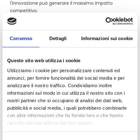
l'innovazione può generare il massimo impatto
competitivo.
Il programma si concretizza attraverso il
cofinanziamento di Piani di Digitalizzazione, che
prevedono interventi tecnologici innovativi, spese per
Consenso
Dettagli
Informazioni sui cookie
il personale e servizi di consulenza avanzati e
qualificati finalizzati a favorire l'impiego di tecnologie
che migliorino l'automazione, l'interconnessione e
Questo sito web utilizza i cookie
l'analisi dei dati nei processi produttivi.
Utilizziamo i cookie per personalizzare contenuti ed
annunci, per fornire funzionalità dei social media e per
analizzare il nostro traffico. Condividiamo inoltre
CONDIVIDI
informazioni sul modo in cui utilizza il nostro sito con i
nostri partner che si occupano di analisi dei dati web,
pubblicità e social media, i quali potrebbero combinarle
con altre informazioni che ha fornito loro o che hanno
Conosci Obiettivo Europa?
raccolto dal suo utilizzo dei loro servizi.
Prova gratis
Selezione