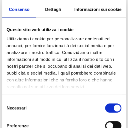
realizzazione del progetto.
Consenso
Dettagli
Informazioni sui cookie
CONDIVIDI
Questo sito web utilizza i cookie
Utilizziamo i cookie per personalizzare contenuti ed
annunci, per fornire funzionalità dei social media e per
analizzare il nostro traffico. Condividiamo inoltre
Conosci Obiettivo Europa?
informazioni sul modo in cui utilizza il nostro sito con i
Prova gratis
nostri partner che si occupano di analisi dei dati web,
pubblicità e social media, i quali potrebbero combinarle
con altre informazioni che ha fornito loro o che hanno
raccolto dal suo utilizzo dei loro servizi.
Selezione
Necessari
del
consenso
Preferenze