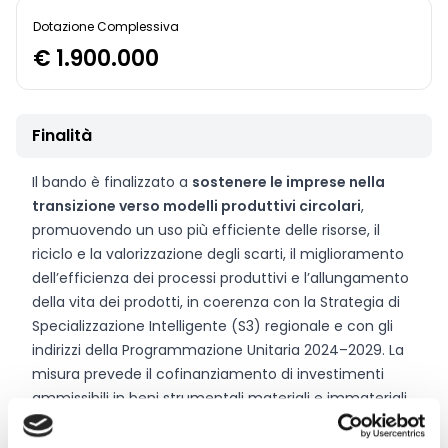
Dotazione Complessiva
€ 1.900.000
Finalità
Il bando è finalizzato a
sostenere le imprese nella
transizione verso modelli produttivi circolari
,
promuovendo un uso più efficiente delle risorse, il
riciclo e la valorizzazione degli scarti, il miglioramento
dell’efficienza dei processi produttivi e l’allungamento
della vita dei prodotti, in coerenza con la Strategia di
Specializzazione Intelligente (S3) regionale e con gli
indirizzi della Programmazione Unitaria 2024–2029. La
misura prevede il cofinanziamento di investimenti
ammissibili in beni strumentali materiali e immateriali,
in opere strettamente connesse alla loro installazione
e in servizi di sostegno alla sostenibilità necessari alla