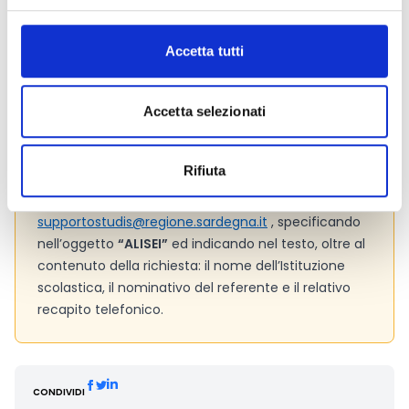
possiedono le risorse necessarie per far partire il
progetto. Assicurati, dunque, di aver compreso le
modalità di erogazione del contributo
(Cfr. Art. 8,
Accetta tutti
pagg. 8-10 del bando).
Le
spese ammissibili
sono tutti quei costi che
Accetta selezionati
possiamo imputare nel budget di progetto. Si
consiglia pertanto di verificarle con attenzione (Cfr.
Art. 10, pagg. 10-11 del bando).
Rifiuta
Hai bisogno di ulteriori informazioni?
Contatta
l'Ente finanziatore al seguente indirizzo e-mail
supportostudis@regione.sardegna.it
, specificando
nell’oggetto
“ALISEI”
ed indicando nel testo, oltre al
contenuto della richiesta: il nome dell’Istituzione
scolastica, il nominativo del referente e il relativo
recapito telefonico.
CONDIVIDI