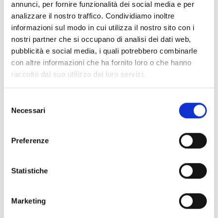
annunci, per fornire funzionalità dei social media e per
Pagina web per formulari e documenti
analizzare il nostro traffico. Condividiamo inoltre
Bando
informazioni sul modo in cui utilizza il nostro sito con i
Si consiglia di consultare regolarmente il sito web
nostri partner che si occupano di analisi dei dati web,
ufficiale del bando per gli aggiornamenti e le
pubblicità e social media, i quali potrebbero combinarle
informazioni addizionali.
con altre informazioni che ha fornito loro o che hanno
raccolto dal suo utilizzo dei loro servizi.
Consigli degli esperti
Selezione
Necessari
del
È molto importante leggere con attenzione i
criteri
consenso
di valutazione
adottati dall’Ente per valutare le
domande di contributo. La lettura preliminare dei
Preferenze
criteri, infatti, ti consentirà di comprendere se la tua
richiesta possiede le caratteristiche per aggiudicarsi
Statistiche
il contributo e quali aspetti tenere maggiormente in
considerazione ai fini della selezione (Cfr. Art. 7,
pagg. 7-8 del bando).
Marketing
È fondamentale chiedersi sin da subito se si