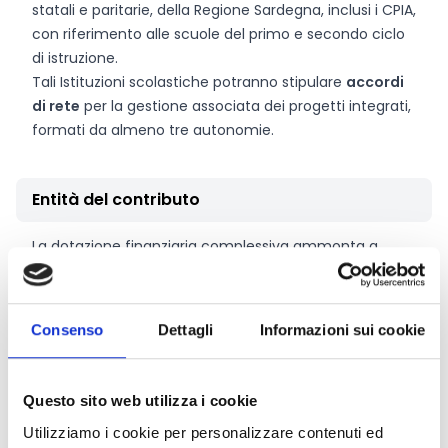
statali e paritarie, della Regione Sardegna, inclusi i CPIA,
con riferimento alle scuole del primo e secondo ciclo
di istruzione.
Tali Istituzioni scolastiche potranno stipulare
accordi
di rete
per la gestione associata dei progetti integrati,
formati da almeno tre autonomie.
Entità del contributo
La dotazione finanziaria complessiva ammonta a
250.000 Euro.
Le Istituzioni scolastiche,
individualmente o in rete, potranno proporre
un solo
progetto integrato per singolo grado di scuola
per
Consenso
Dettagli
Informazioni sui cookie
un finanziamento massimo di
20.000 Euro
ciascuno..
Questo sito web utilizza i cookie
Link e Documenti
Utilizziamo i cookie per personalizzare contenuti ed