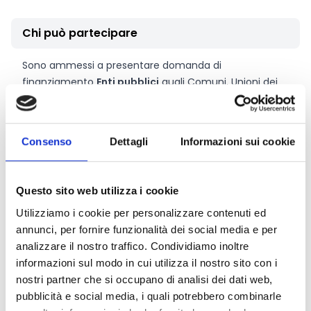
Chi può partecipare
Sono ammessi a presentare domanda di
finanziamento
Enti pubblici
quali Comuni, Unioni dei
Comuni, Province, Comunità Montane, Città
Metropolitane, Enti Parco nazionali e regionali, ricadenti
all’interno del territorio della Regione Sardegna, in
Consenso
Dettagli
Informazioni sui cookie
qualità di referenti capofila di un Contratto di Fiume,
avviato o in fase di avvio.
Questo sito web utilizza i cookie
Entità del contributo
Utilizziamo i cookie per personalizzare contenuti ed
annunci, per fornire funzionalità dei social media e per
La dotazione finanziaria complessiva ammonta a
analizzare il nostro traffico. Condividiamo inoltre
14.000.000 Euro
. Il costo complessivo delle proposte
informazioni sul modo in cui utilizza il nostro sito con i
presentate da ciascun Ente non potrà superare
nostri partner che si occupano di analisi dei dati web,
l’importo massimo del finanziamento concedibile,
pubblicità e social media, i quali potrebbero combinarle