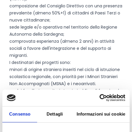
composizione del Consiglio Direttivo con una presenza
prevalente (almeno 50%+1) di cittadini di Paesi Terzi o
nuove cittadinanze;
sede legale e/o operativa nel territorio della Regione
Autonoma della Sardegna;
comprovata esperienza (almeno 2 anni) in attività
sociali a favore dell'integrazione e del supporto ai
migranti.
I destinatari dei progetti sono:
minori di origine straniera inseriti nel ciclo di istruzione
scolastica regionale, con priorità per i Minori Stranieri
Non Accompagnati (MSNA) e i neoarrivati.
nuclei familiari e genitori stranieri, al fine di favorirne la
partecipazione attiva alla vita scolastica.
alunni delle classi coinvolte (italiani e non) per le
attività di educazione alla cittadinanza interculturale.
Consenso
Dettagli
Informazioni sui cookie