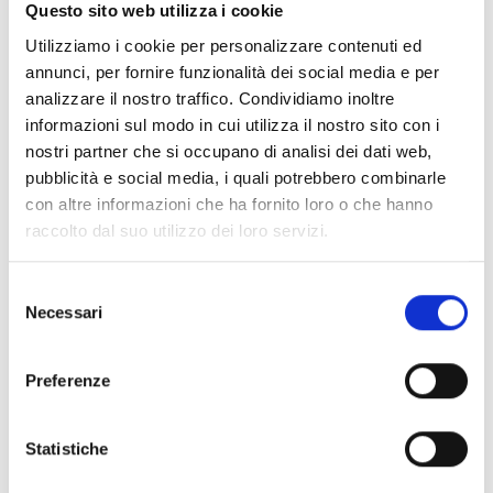
Entità del contributo
Questo sito web utilizza i cookie
Utilizziamo i cookie per personalizzare contenuti ed
La dotazione finanziaria complessiva ammonta a
annunci, per fornire funzionalità dei social media e per
60.000 Euro
. Verranno finanziate n. 3 proposte
analizzare il nostro traffico. Condividiamo inoltre
progettuali, con un contributo massimo pari a 20.000
informazioni sul modo in cui utilizza il nostro sito con i
Euro per ciascun progetto approvato.
nostri partner che si occupano di analisi dei dati web,
Il contributo sarà erogato a rendicontazione, salvo la
pubblicità e social media, i quali potrebbero combinarle
possibilità per il Beneficiario di chiedere
con altre informazioni che ha fornito loro o che hanno
un’anticipazione nel rispetto delle modalità e
raccolto dal suo utilizzo dei loro servizi.
condizioni che saranno indicate dall’Amministrazione
regionale. In tal caso si osserveranno le seguenti
modalità:
Selezione
Necessari
il 90% dell'importo totale spettante, a seguito della
del
presentazione e approvazione della documentazione
consenso
di cui al precedente capoverso;
Preferenze
il saldo del 10%, a conclusione delle attività
subordinatamente alla presentazione di una relazione
finale descrittiva dei risultati ottenuti e di una
Statistiche
puntuale rendicontazione delle spese sostenute.