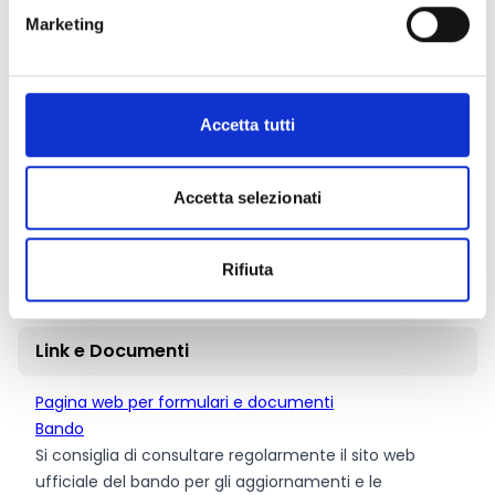
La concessione dell’anticipazione è subordinata
Marketing
all’autorizzazione dell’amministrazione regionale, che
potrà essere concessa a seguito delle necessarie
verifiche amministrativo-contabili.
Qualora a seguito della presentazione del rendiconto
Accetta tutti
finale delle spese sostenute, l'ammontare delle stesse
fosse inferiore all'anticipazione erogata, il Beneficiario
si impegna a rimborsare la parte eccedente secondo
Accetta selezionati
le modalità che saranno indicate dall’Amministrazione.
L’Amministrazione potrà̀ effettuare controlli e verifiche
Rifiuta
in qualsiasi momento secondo le norme vigenti.
Link e Documenti
Pagina web per formulari e documenti
Bando
Si consiglia di consultare regolarmente il sito web
ufficiale del bando per gli aggiornamenti e le