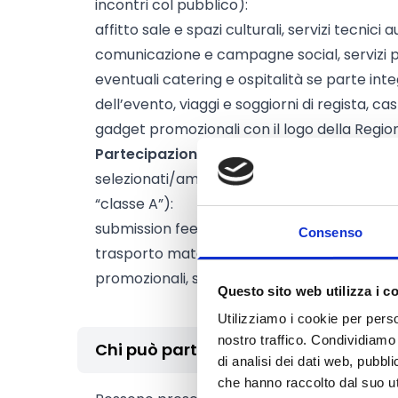
incontri col pubblico):
affitto sale e spazi culturali, servizi tecnici 
comunicazione e campagne social, servizi pe
eventuali catering e ospitalità se parte i
dell’evento, viaggi e soggiorni di regista, cas
gadget promozionali con il logo della Regi
Partecipazione a festival nazionali e inte
selezionati/ammessi in festival riconosciuti 
“classe A”):
submission fee e accrediti, viaggi e soggior
Consenso
trasporto materiali, allestimento e noleggio
promozionali, servizi di PR e ufficio stampa du
Questo sito web utilizza i c
Utilizziamo i cookie per perso
nostro traffico. Condividiamo 
Chi può partecipare
di analisi dei dati web, pubbl
che hanno raccolto dal suo uti