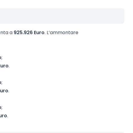
onta a
925.926 Euro
. L’ammontare
o
;
Euro
.
o
;
Euro
.
o
;
uro
.