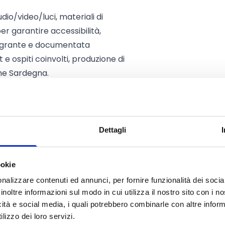
audio/video/luci, materiali di
r garantire accessibilità,
ntegrante e documentata
t e ospiti coinvolti, produzione di
one Sardegna.
rnazionali
(solo se
MI C/FIAPF o festival internazionali
ni per regista/produttore/cast,
Dettagli
 stand, produzione di materiali
rante il festival.
ookie
nalizzare contenuti ed annunci, per fornire funzionalità dei socia
inoltre informazioni sul modo in cui utilizza il nostro sito con i 
icità e social media, i quali potrebbero combinarle con altre inform
lizzo dei loro servizi.