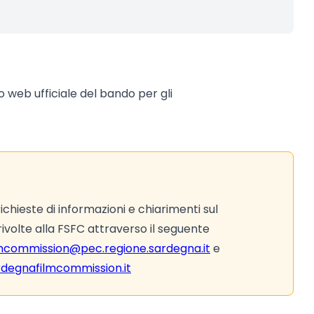
to web ufficiale del bando per gli
ichieste di informazioni e chiarimenti sul
volte alla FSFC attraverso il seguente
lmcommission@pec.regione.sardegna.it
e
degnafilmcommission.it