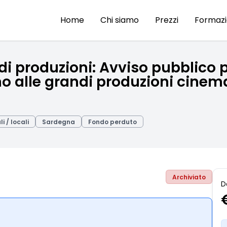
Home
Chi siamo
Prezzi
Formaz
i produzioni: Avviso pubblico p
gno alle grandi produzioni cinem
i / locali
Sardegna
Fondo perduto
Archiviato
D