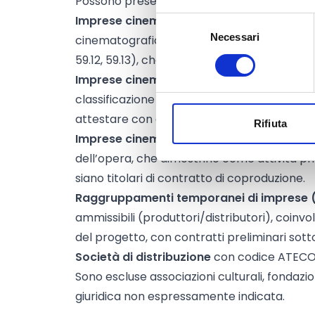
Possono presentare domanda:
Imprese cinematografiche o audiovisive i
Selezione
Necessari
del
cinematografica e televisiva (codice ATECO p
consenso
59.12, 59.13), che siano
produttori unici o c
Imprese cinematografiche o audiovisive 
classificazione NACE equivalente 59.1, co-pro
attestare con contratto di coproduzione sott
Rifiuta
Imprese cinematografiche o audiovisive 
dell’opera, che dimostrino come attività pri
siano titolari di contratto di coproduzione.
Raggruppamenti temporanei di imprese (
ammissibili (produttori/distributori), coinvo
del progetto, con contratti preliminari sottos
Società di distribuzione
con codice ATECO 
Sono escluse associazioni culturali, fondazion
giuridica non espressamente indicata.