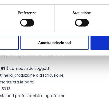
taliane
di produzione audiovisiva,
Preferenze
Statistiche
rimario 59.1, in particolare 59.11,
oproduttori
dell’opera.
dell’Unione Europea
con
duttori ufficiali dell’opera (da
oscritto da tutte le parti).
Accetta selezionati
extra-UE
, co-produttori ufficiali
ncipale la produzione audiovisiva e
RTI)
composti da soggetti
lti nella produzione o distribuzione
critti tra le parti.
59.13.
i, liberi professionisti e ogni forma