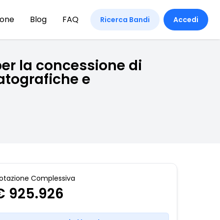
ione
Blog
FAQ
Ricerca Bandi
Accedi
er la concessione di
atografiche e
otazione Complessiva
€ 925.926