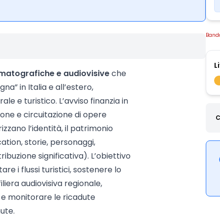
Band
L
ematografiche e audiovisive
che
a” in Italia e all’estero,
le e turistico. L’avviso finanzia in
ione e circuitazione di opere
C
zzano l’identità, il patrimonio
ation, storie, personaggi,
tribuzione significativa). L’obiettivo
re i flussi turistici, sostenere lo
iera audiovisiva regionale,
 e monitorare le ricadute
ute.