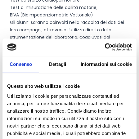
Test da sforzo cardiopolmonare;
Test di misurazione delle abilità motorie;
BIVA (Bioimpedenziometria Vettoriale)
Gli alunni saranno coinvolti nella raccolta dei dati dei
loro compagni, attraverso l’utilizzo diretto della
strumentazione del laboratorio, coadiuvati dai
professionisti e collaboratori del laboratorio S.L.A.M.
Consenso
Dettagli
Informazioni sui cookie
Chi può partecipare
L’iniziativa è rivolta alle
classi terze e quarte degli
Questo sito web utilizza i cookie
istituti secondari di secondo grado o a gruppi di
studenti appartenenti alle stesse
. Per la
Utilizziamo i cookie per personalizzare contenuti ed
partecipazione degli studenti è necessaria la
annunci, per fornire funzionalità dei social media e per
certificazione di idoneità sportiva non agonistica.
analizzare il nostro traffico. Condividiamo inoltre
Ciascuna scuola potrà candidarsi con una classe o un
informazioni sul modo in cui utilizza il nostro sito con i
gruppo di studenti (max 25). La selezione delle scuole
nostri partner che si occupano di analisi dei dati web,
che avranno presentato la domanda di
pubblicità e social media, i quali potrebbero combinarle