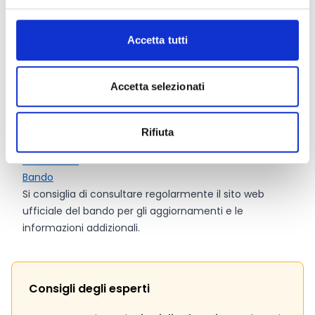
Dotazione finanziaria complessiva:
77.977 Euro
Accetta tutti
Contributo massimo:
2.000 o 4.000 Euro
per PMI
premiata
Accetta selezionati
Link e Documenti
Rifiuta
Pagina web per formulari e documenti
Portale F&T
Bando
Si consiglia di consultare regolarmente il sito web
ufficiale del bando per gli aggiornamenti e le
informazioni addizionali.
Consigli degli esperti