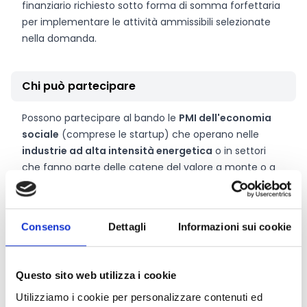
finanziario richiesto sotto forma di somma forfettaria
per implementare le attività ammissibili selezionate
nella domanda.
Chi può partecipare
Possono partecipare al bando le
PMI dell'economia
sociale
(comprese le startup) che operano nelle
industrie ad alta intensità energetica
o in settori
che fanno parte delle catene del valore a monte o a
valle dell'ecosistema dell'industria ad alta intensità
energetica, come i prodotti chimici, l'acciaio e
l'alluminio, la carta, la plastica, l'industria mineraria,
Consenso
Dettagli
Informazioni sui cookie
l'estrazione e le cave, le raffinerie, il cemento, il legno,
la gomma, i metalli non ferrosi, il vetro e la ceramica,
l'edilizia, la gestione dei rifiuti, il digitale e la tecnologia,
Questo sito web utilizza i cookie
i trasporti, ecc.
Utilizziamo i cookie per personalizzare contenuti ed
I candidati ammissibili devono avere sede in: