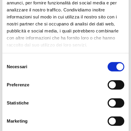
annunci, per fornire funzionalità dei social media e per
Stati membri dell'UE
analizzare il nostro traffico. Condividiamo inoltre
Paesi che fanno parte dello Spazio economico
informazioni sul modo in cui utilizza il nostro sito con i
europeo (SEE): Islanda, Norvegia e Liechtenstein.
nostri partner che si occupano di analisi dei dati web,
Paesi associati all'UE: Albania, Bosnia-Erzegovina,
pubblicità e social media, i quali potrebbero combinarle
Kosovo, Montenegro, Macedonia settentrionale, Serbia,
con altre informazioni che ha fornito loro o che hanno
Turchia, Moldavia, Ucraina.
raccolto dal suo utilizzo dei loro servizi.
Affinché una PMI o una startup possa essere
considerata una PMI/startup dell'economia sociale,
deve condividere i seguenti
principi:
Selezione
primato delle persone e degli scopi sociali e/o
Necessari
del
ambientali sul profitto
consenso
reinvestimento della maggior parte dei profitti e delle
Preferenze
eccedenze per svolgere attività nell'interesse dei
membri/utenti (“interesse collettivo”) o della società
in generale (“interesse generale”)
Statistiche
governance democratica e/o partecipativa.
Marketing
Entità del contributo