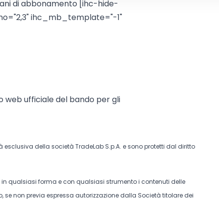
iani di abbonamento [ihc-hide-
o="2,3" ihc_mb_template="-1"
to web ufficiale del bando per gli
tà esclusiva della società TradeLab S.p.A. e sono protetti dal diritto
e in qualsiasi forma e con qualsiasi strumento i contenuti delle
, se non previa espressa autorizzazione dalla Società titolare dei