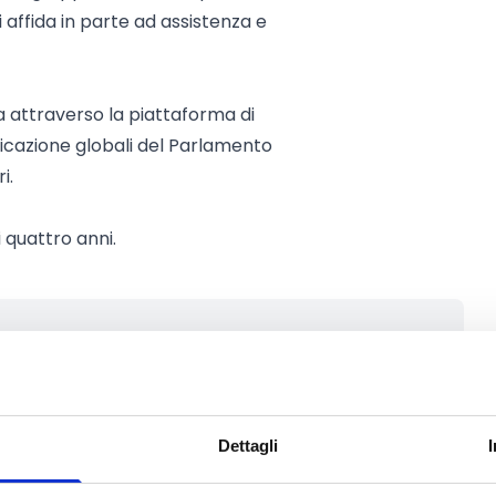
 affida in parte ad assistenza e
na attraverso la piattaforma di
nicazione globali del Parlamento
i.
 quattro anni.
iani di abbonamento [ihc-hide-
o="2,3" ihc_mb_template="-1"
Dettagli
è aperta a parità di condizioni a
enti pubblici di uno Stato membro