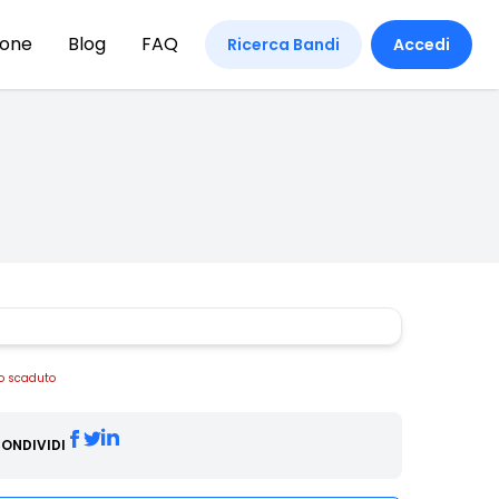
ione
Blog
FAQ
Ricerca Bandi
Accedi
o scaduto
ONDIVIDI