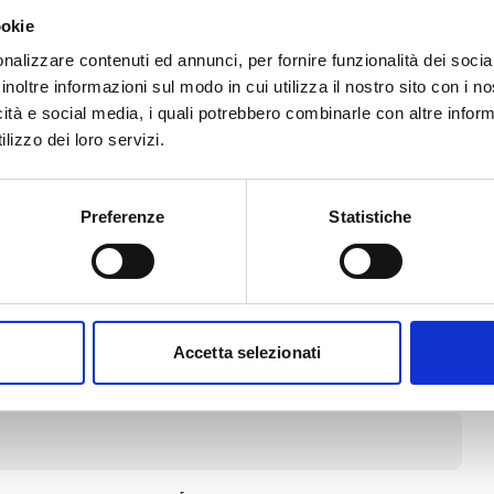
e ha concluso uno specifico
ookie
accesso al contratto oggetto del
nalizzare contenuti ed annunci, per fornire funzionalità dei socia
eviste da tale accordo.
inoltre informazioni sul modo in cui utilizza il nostro sito con i 
icità e social media, i quali potrebbero combinarle con altre inform
lizzo dei loro servizi.
Preferenze
Statistiche
ihc_mb_who="2,3"
a: 600 000 EUR
450.000 EUR.
Accetta selezionati