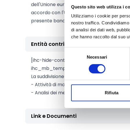
dell'Unione europea e di un paese terzo ch
Questo sito web utilizza i c
accordo con l'Unione europea che dà loro 
Utilizziamo i cookie per perso
presente bando di gara e alle condizioni pr
nostro traffico. Condividiamo 
di analisi dei dati web, pubbl
che hanno raccolto dal suo uti
Entità contributo
Selezione
Necessari
del
[ihc-hide-content ihc_mb_type="show" 
consenso
ihc_mb_template="-1" ]Valore, IVA esclus
La suddivisione del budget tra le attività è:
- Attività di monitoraggio dei media fino a 
- Analisi dei media fino a 150.000 EUR.
Rifiuta
Link e Documenti