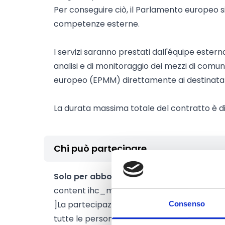
Per conseguire ciò, il Parlamento europeo si
competenze esterne.
I servizi saranno prestati dall'équipe ester
analisi e di monitoraggio dei mezzi di comu
europeo (EPMM) direttamente ai destinatar
La durata massima totale del contratto è di
Chi può partecipare
Solo per abbonati
Clicca qui
per vedere i p
content ihc_mb_type="show" ihc_mb_wh
]La partecipazione a questa gara d'appalto 
Consenso
tutte le persone fisiche o giuridiche e agli 