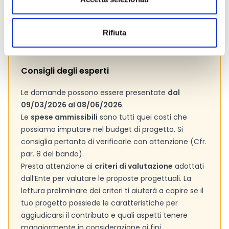
Si consiglia di consultare regolarmente il sito web
ufficiale del bando per gli aggiornamenti e le
informazioni addizionali.
Rifiuta
Consigli degli esperti
Le domande possono essere presentate
dal
09/03/2026 al 08/06/2026
.
Le
spese ammissibili
sono tutti quei costi che
possiamo imputare nel budget di progetto. Si
consiglia pertanto di verificarle con attenzione (Cfr.
par. 8 del bando).
Presta attenzione ai
criteri di valutazione
adottati
dall’Ente per valutare le proposte progettuali. La
lettura preliminare dei criteri ti aiuterà a capire se il
tuo progetto possiede le caratteristiche per
aggiudicarsi il contributo e quali aspetti tenere
maggiormente in considerazione ai fini