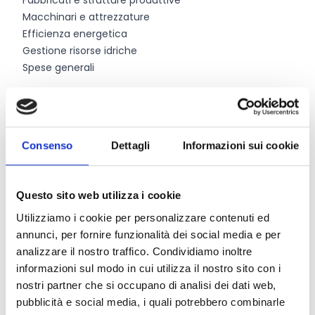
Fabbricati e strutture produttive
Macchinari e attrezzature
Efficienza energetica
Gestione risorse idriche
Spese generali
Chi può partecipare
Consenso
Dettagli
Informazioni sui cookie
Il bando è rivolto a
imprenditori agricoli
, singoli o
associati, ai sensi dell’art. 2135 del C.C. ad esclusione
degli imprenditori che esercitano esclusivamente
Questo sito web utilizza i cookie
attività di selvicoltura e acquacoltura.
Non possono partecipare al presente bando i soggetti
Utilizziamo i cookie per personalizzare contenuti ed
che abbiano già presentato o che intendano
annunci, per fornire funzionalità dei social media e per
presentare domanda di sostegno a valere
analizzare il nostro traffico. Condividiamo inoltre
sull’intervento SRD01 attivato con procedura PIF.
informazioni sul modo in cui utilizza il nostro sito con i
nostri partner che si occupano di analisi dei dati web,
pubblicità e social media, i quali potrebbero combinarle