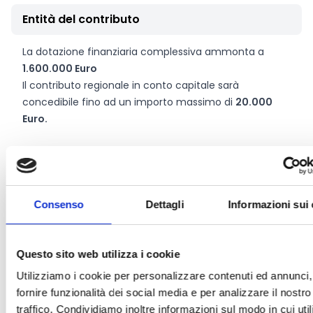
Entità del contributo
La dotazione finanziaria complessiva ammonta a
1.600.000 Euro
Il contributo regionale in conto capitale sarà
concedibile fino ad un importo massimo di
20.000
Euro.
Link e Documenti
Pagina web per formulari e documenti
Consenso
Dettagli
Informazioni sui
Bando
Si consiglia di consultare regolarmente il sito web
ufficiale del bando per gli aggiornamenti e le
Questo sito web utilizza i cookie
informazioni addizionali.
Utilizziamo i cookie per personalizzare contenuti ed annunci,
fornire funzionalità dei social media e per analizzare il nostro
traffico. Condividiamo inoltre informazioni sul modo in cui utili