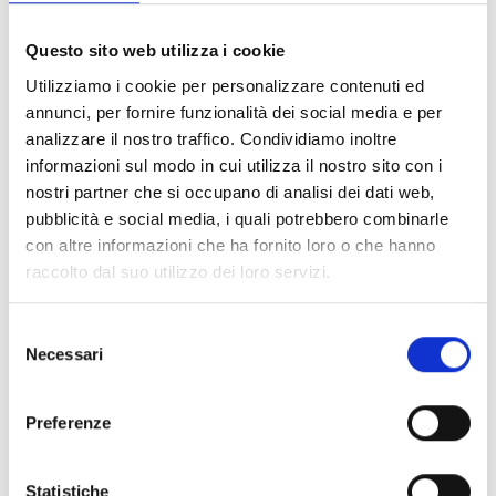
prevalente, da almeno 24 mesi, di produzione
cinematografica, di video, di programmi televisivi e di
Questo sito web utilizza i cookie
film (
Codice ATECO 2007 “59.11”
, ovvero
Codice
NACE Rev.2 “59.11”
o equivalente);
Utilizziamo i cookie per personalizzare contenuti ed
titolari della maggioranza dei diritti relativi al progetto
annunci, per fornire funzionalità dei social media e per
per il quale presentano istanza ovvero, se il progetto è
analizzare il nostro traffico. Condividiamo inoltre
un adattamento di un'opera originale, legittimati
informazioni sul modo in cui utilizza il nostro sito con i
all’esercizio dei diritti di adattamento dell'opera stessa
nostri partner che si occupano di analisi dei dati web,
(attraverso un contratto di opzione o un contratto di
pubblicità e social media, i quali potrebbero combinarle
cessione).
con altre informazioni che ha fornito loro o che hanno
raccolto dal suo utilizzo dei loro servizi.
Entità del contributo
Selezione
Necessari
del
Dotazione finanziaria complessiva:
150.000 Euro
consenso
Contributo massimo:
50.000 Euro
Preferenze
Intensità dell’aiuto:
50%
Statistiche