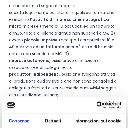
e che abbiano i seguenti requisiti:
società legalmente costituite in qualsiasi forma, che
esercitino
l'attività di impresa cinematografica
microimprese
(meno di 10 occupati ed un fatturato
annuo/totale di bilancio annuo non superiori a M€ 2)
ovvero
piccole imprese
(occupati compresi tra 10 e
49 persone ed un fatturato annuo/totale di bilancio
annuo non superiore a M€ 10);
imprese autonome
, ossia prove di relazioni di
associazione e di collegamento;
produttori indipendenti
, ossia che svolgono attività
di produzione audiovisiva e che non sono controllati o
collegati a fornitori di servizi media audiovisivi soggetti
alla giurisdizione italiana;
iscritte al Registro delle Imprese presso la Camera di
Commercio competente per territorio (ovvero, per le
imprese comunitarie, presso l'omologo Registro delle
Consenso
Dettagli
Informazioni sui cookie
Imprese del Paese di residenza) con attività primaria o