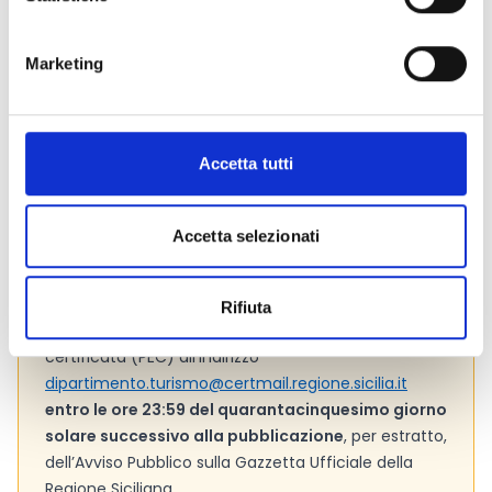
Link e Documenti
Pagina web per formulari e documenti
Marketing
Bando
Si consiglia di consultare regolarmente il sito web
ufficiale del bando per gli aggiornamenti e le
informazioni addizionali.
Accetta tutti
Accetta selezionati
Consigli degli esperti
Le istanze potranno essere validamente presentate
Rifiuta
unicamente a mezzo di posta elettronica
certificata (PEC) all’indirizzo
dipartimento.turismo@certmail.regione.sicilia.it
entro le ore 23:59 del quarantacinquesimo giorno
solare successivo alla pubblicazione
, per estratto,
dell’Avviso Pubblico sulla Gazzetta Ufficiale della
Regione Siciliana.