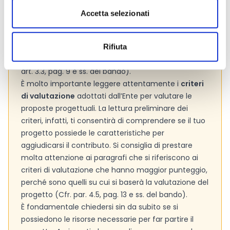
Consigli degli esperti
Accetta selezionati
Le
spese ammissibili
sono tutti quei costi che
possiamo imputare nel budget di progetto. Si
Rifiuta
consiglia pertanto di verificarle con attenzione (Cfr.
art. 3.3, pag. 9 e ss. del bando).
È molto importante leggere attentamente i
criteri
di valutazione
adottati dall’Ente per valutare le
proposte progettuali. La lettura preliminare dei
criteri, infatti, ti consentirà di comprendere se il tuo
progetto possiede le caratteristiche per
aggiudicarsi il contributo. Si consiglia di prestare
molta attenzione ai paragrafi che si riferiscono ai
criteri di valutazione che hanno maggior punteggio,
perché sono quelli su cui si baserà la valutazione del
progetto (Cfr. par. 4.5, pag. 13 e ss. del bando).
È fondamentale chiedersi sin da subito se si
possiedono le risorse necessarie per far partire il