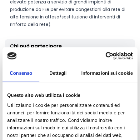
elevata potenza a servizio di grandi impianti di
produzione da FER per evitare congestioni alla rete di
alta tensione in attesa/sostituzione di interventi di
rinforzo della rete).
Chi può partecipare
Possono partecipare all’ avviso gli
operatori gestori
del sistema di trasmissione (TSO) e distribuzione
Consenso
Dettagli
Informazioni sui cookie
(DSO),
titolari di concessioni di
trasmissione/distribuzione di energia elettrica sul
territorio regionale, limitatamente agli interventi sulle
Questo sito web utilizza i cookie
infrastrutture di competenza esclusiva e non
Utilizziamo i cookie per personalizzare contenuti ed
contendibili ai sensi della normativa vigente.
annunci, per fornire funzionalità dei social media e per
analizzare il nostro traffico. Condividiamo inoltre
Entità del contributo
informazioni sul modo in cui utilizza il nostro sito con i
nostri partner che si occupano di analisi dei dati web,