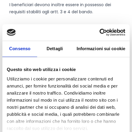
I beneficiari devono inoltre essere in possesso dei
requisiti stabiliti agli artt. 3 e 4 del bando.
Entità del contributo
Dotazione finanziaria complessiva:
1.446.000 Euro
Consenso
Dettagli
Informazioni sui cookie
Finanziamento massimo:
300.000 Euro
I contributi sono concessi in regime
“de minimis”
.
Questo sito web utilizza i cookie
Utilizziamo i cookie per personalizzare contenuti ed
Link e Documenti
annunci, per fornire funzionalità dei social media e per
analizzare il nostro traffico. Condividiamo inoltre
Pagina web per formulari e documenti
informazioni sul modo in cui utilizza il nostro sito con i
Bando
nostri partner che si occupano di analisi dei dati web,
Si consiglia di consultare regolarmente il sito web
pubblicità e social media, i quali potrebbero combinarle
ufficiale del bando per gli aggiornamenti e le
con altre informazioni che ha fornito loro o che hanno
informazioni addizionali.
raccolto dal suo utilizzo dei loro servizi.