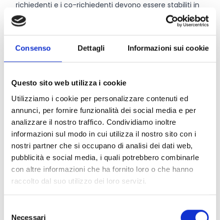
richiedenti e i co-richiedenti devono essere stabiliti in
uno dei paesi partecipanti al programma Justice,
ovvero:
Stati membri dell’unione Europea ad eccezione della
Consenso
Dettagli
Informazioni sui cookie
Danimarca(Stati che partecipano al programma
Justice)
Albania e Montenegro
Questo sito web utilizza i cookie
Partenariato:
Le domande devono essere
Utilizziamo i cookie per personalizzare contenuti ed
transnazionali, cioè coinvolgere
almeno due entità
annunci, per fornire funzionalità dei social media e per
ammissibili stabilite in due diversi paesi partecipanti al
analizzare il nostro traffico. Condividiamo inoltre
programma Justice (vedi punto precedente).
informazioni sul modo in cui utilizza il nostro sito con i
nostri partner che si occupano di analisi dei dati web,
Entità del contributo
pubblicità e social media, i quali potrebbero combinarle
con altre informazioni che ha fornito loro o che hanno
Il budget totale a valere sul presente bando ammonta
raccolto dal suo utilizzo dei loro servizi.
a
2.499.000 Euro.
La percentuale di co-finanziamento massima è pari
Selezione
all'
80%
dei costi ammissibili.
Necessari
del