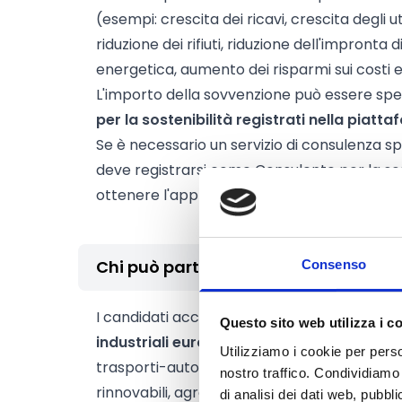
(esempi: crescita dei ricavi, crescita degli uti
riduzione dei rifiuti, riduzione dell'impronta
energetica, aumento dei risparmi sui costi e
L'importo della sovvenzione può essere spe
per la sostenibilità registrati nella piatt
Se è necessario un servizio di consulenza spe
deve registrarsi come Consulente per la sos
ottenere l'approvazione.
Chi può partecipare
Consenso
I candidati accettati per lo STAGE Open Ca
Questo sito web utilizza i c
industriali europei
definiti dalla CE, tra cui 
Utilizziamo i cookie per perso
trasporti-automotive, industrie ad alta inte
nostro traffico. Condividiamo 
rinnovabili, agroalimentare, salute, digitale
di analisi dei dati web, pubbl