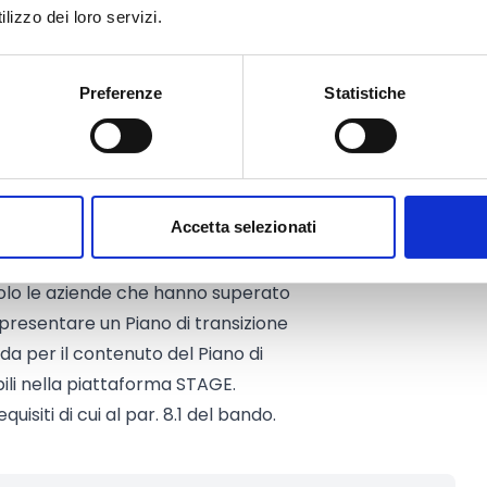
turismo, industrie creative e
lizzo dei loro servizi.
attraverso l'Open Call sono
Preferenze
Statistiche
degli Stati membri dell'UE o in
vvenzioni finanziarie STAGE
so il progetto STAGE SME
Accetta selezionati
igura 1) nella piattaforma
dello STAGE Initial Assessment e
 Solo le aziende che hanno superato
 presentare un Piano di transizione
ida per il contenuto del Piano di
bili nella piattaforma STAGE.
isiti di cui al par. 8.1 del bando.