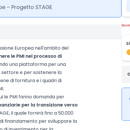
pe – Progetto STAGE
Band
L
ssione Europea nell'ambito del
nere le PMI nel processo di
ando una piattaforma per una
l settore e per sostenere la
C
ne di fornitura e i quadri di
I.
cui le PMI fanno domanda per
anziarie per la transizione verso
GE, il quale fornirà fino a 50.000
 di finanziamento per sviluppare la
no di investimento per la