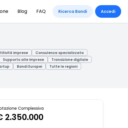
ione
Blog
FAQ
Ricerca Bandi
Accedi
itività imprese
Consulenza specializzata
Supporto alle imprese
Transizione digitale
artup
Bandi Europei
Tutte le regioni
otazione Complessiva
€ 2.350.000