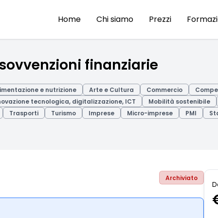
Home
Chi siamo
Prezzi
Formaz
ovvenzioni finanziarie
imentazione e nutrizione
Arte e Cultura
Commercio
Compet
novazione tecnologica, digitalizzazione, ICT
Mobilità sostenibile
Trasporti
Turismo
Imprese
Micro-imprese
PMI
St
Archiviato
D