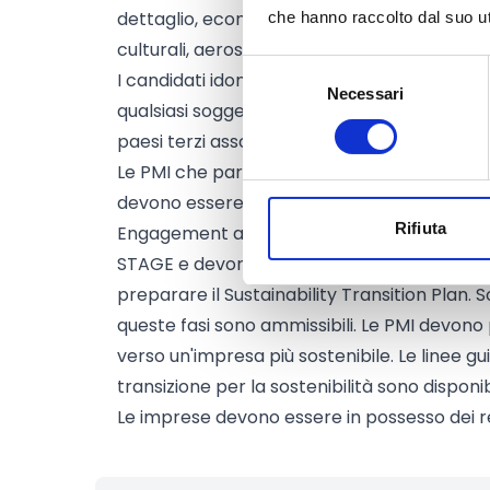
dettaglio, economia di prossimità e sociale, 
che hanno raccolto dal suo uti
culturali, aerospazio e difesa.
Selezione
I candidati idonei a ricevere finanziamenti 
Necessari
del
qualsiasi soggetto giuridico con sede in uno 
consenso
paesi terzi associati a Horizon Europe.
Le PMI che partecipano al programma di so
devono essere già state reclutate attraver
Rifiuta
Engagement and Recruitment Programme (f
STAGE e devono completare le fasi iniziali 
preparare il Sustainability Transition Plan.
queste fasi sono ammissibili. Le PMI devono
verso un'impresa più sostenibile. Le linee gu
transizione per la sostenibilità sono disponi
Le imprese devono essere in possesso dei requ