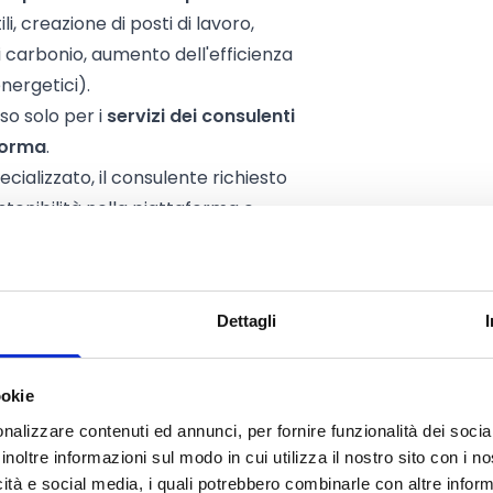
li, creazione di posti di lavoro,
 di carbonio, aumento dell'efficienza
nergetici).
so solo per i
servizi dei consulenti
aforma
.
cializzato, il consulente richiesto
tenibilità nella piattaforma e
Dettagli
ll sono
PMI
di tutti i 14 ecosistemi
ookie
tessile, elettronica, mobilità-
nalizzare contenuti ed annunci, per fornire funzionalità dei socia
nsità energetica, energie
inoltre informazioni sul modo in cui utilizza il nostro sito con i 
, costruzioni, commercio al
icità e social media, i quali potrebbero combinarle con altre inform