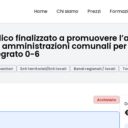
Home
Chi siamo
Prezzi
Formaz
co finalizzato a promuovere l’a
le amministrazioni comunali per
egrato 0-6
sanitari
Enti territoriali/Enti locali
Bandi regionali / locali
To
Archiviato
D