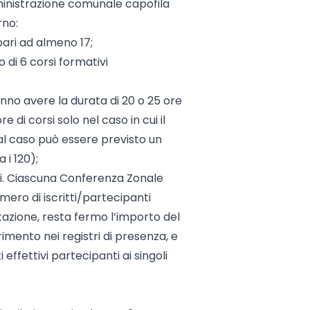
inistrazione comunale capofila
rno:
pari ad almeno 17;
 di 6 corsi formativi
nno avere la durata di 20 o 25 ore
di corsi solo nel caso in cui il
 tal caso può essere previsto un
 i 120);
i. Ciascuna Conferenza Zonale
mero di iscritti/partecipanti
tazione, resta fermo l’importo del
imento nei registri di presenza, e
i effettivi partecipanti ai singoli