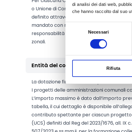
Per ciascuna Conferenza Zonale viene ind
di analisi dei dati web, pubbl
o Unione di Comuni tra gli enti del territori
che hanno raccolto dal suo uti
definito attraverso un atto della Conferenza
mandato con rappresentanza ai fini della pa
Selezione
Necessari
del
responsabilità sulla gestione delle risorse e 
consenso
zonali.
Entità del contributo
Rifiuta
La dotazione finanziaria complessiva amm
I progetti delle amministrazioni comunali ca
L’importo massimo è dato dall’importo prev
tabella, il cui dettaglio è disponibile all’alleg
contributo spettante per ciascun progetto si
(UCS) definiti dal Reg del 2023/1676, all. IX c
507/2023 e ss.mm.ii. per la formazione colle