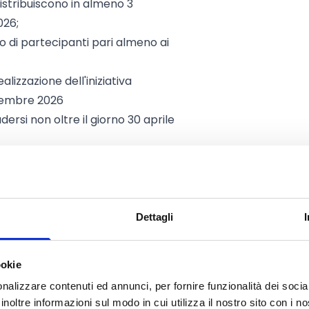
istribuiscono in almeno 3
026;
 di partecipanti pari almeno ai
lizzazione dell'iniziativa
ovembre 2026
ersi non oltre il giorno 30 aprile
olo 9 del bando.
Dettagli
rogetti alla Regione sono i
Comuni
ookie
 territorio afferenti a ciascuna
nalizzare contenuti ed annunci, per fornire funzionalità dei socia
e l’istruzione della Toscana.
inoltre informazioni sul modo in cui utilizza il nostro sito con i 