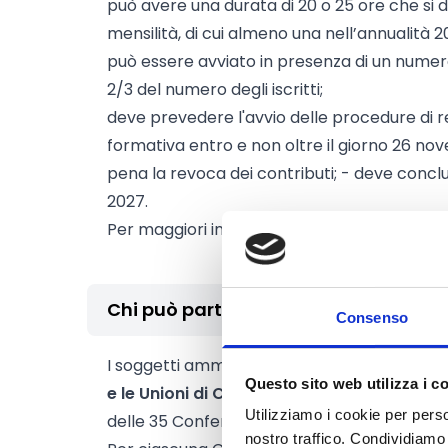
può avere una durata di 20 o 25 ore che si d
mensilità, di cui almeno una nell’annualità 2
può essere avviato in presenza di un numero
2/3 del numero degli iscritti;
deve prevedere l'avvio delle procedure di rea
formativa entro e non oltre il giorno 26 n
pena la revoca dei contributi; - deve conclud
2027.
Per maggiori informazioni consultare l’artic
Chi può partecipare
Consenso
I soggetti ammessi alla presentazione dei p
Questo sito web utilizza i c
e le Unioni di Comuni
capofila degli enti del
Utilizziamo i cookie per perso
delle 35 Conferenze zonali per l’educazione 
nostro traffico. Condividiamo 