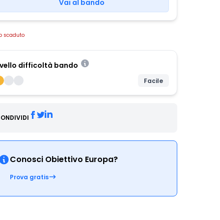
Vai al bando
o scaduto
ivello difficoltà bando
Facile
ONDIVIDI
Conosci Obiettivo Europa?
Prova gratis