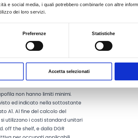
ividuato come capofila un Comune
icità e social media, i quali potrebbero combinarle con altre inform
o afferenti alla zona medesima,
lizzo dei loro servizi.
 zonale, con cui si conferisce
rtecipazione all’avviso, della
Preferenze
Statistiche
sulla realizzazione delle attività
Accetta selezionati
onta a
1.500.000 Euro
.
pofila non hanno limiti minimi.
isto ed indicato nella sottostante
ato A1. Al fine del calcolo del
 utilizzano i costi standard unitari
.d. off the shelf, e dalla DGR
ttiva per occupati applicabili