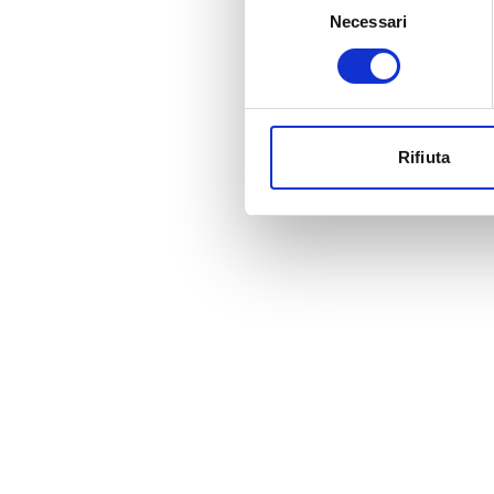
Necessari
del
consenso
Rifiuta