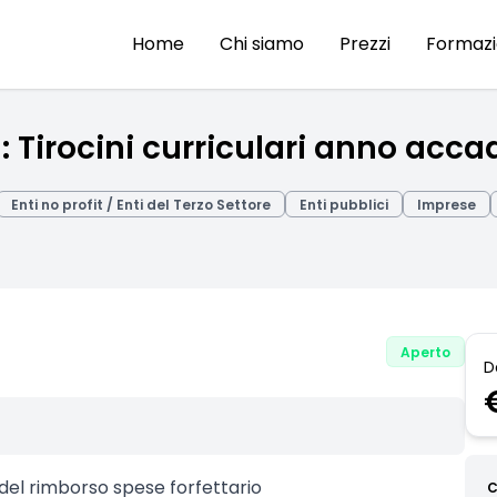
Home
Chi siamo
Prezzi
Formaz
 Tirocini curriculari anno acc
Enti no profit / Enti del Terzo Settore
Enti pubblici
Imprese
Aperto
D
 del rimborso spese forfettario
C