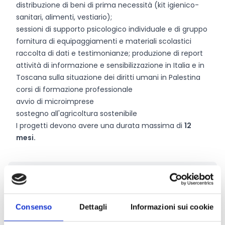
distribuzione di beni di prima necessità (kit igienico-
sanitari, alimenti, vestiario);
sessioni di supporto psicologico individuale e di gruppo
fornitura di equipaggiamenti e materiali scolastici
raccolta di dati e testimonianze; produzione di report
attività di informazione e sensibilizzazione in Italia e in
Toscana sulla situazione dei diritti umani in Palestina
corsi di formazione professionale
avvio di microimprese
sostegno all'agricoltura sostenibile
I progetti devono avere una durata massima di
12
mesi.
Chi può partecipare
Il partenariato deve essere composto da almeno 4
Consenso
Dettagli
Informazioni sui cookie
soggetti tra cui
Enti locali o altri enti pubblici,
Aziende sanitarie, soggetti privati senza finalità di