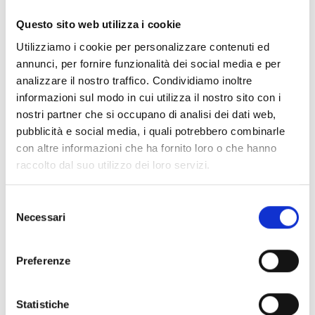
lucro
ai sensi dell’art. 8 del d.lgs. 117/2017 che abbiano
Questo sito web utilizza i cookie
sede in Toscana.
Gli enti beneficiari devono avere una consolidata e
Utilizziamo i cookie per personalizzare contenuti ed
comprovata esperienza nella
gestione di progetti di
annunci, per fornire funzionalità dei social media e per
cooperazione internazionale nell'area
analizzare il nostro traffico. Condividiamo inoltre
mediterranea
, con riferimento particolare alla
informazioni sul modo in cui utilizza il nostro sito con i
Palestina e al settore delle crisi umanitarie e al
nostri partner che si occupano di analisi dei dati web,
supporto alle popolazioni colpite dalla guerra e dalle
pubblicità e social media, i quali potrebbero combinarle
crisi.
con altre informazioni che ha fornito loro o che hanno
raccolto dal suo utilizzo dei loro servizi.
Entità del contributo
Selezione
Necessari
del
Dotazione finanziaria complessiva:
150.000 Euro
consenso
Contributo massimo:
150.000 Euro
Intensità dell’aiuto:
75%
Preferenze
Statistiche
Link e Documenti