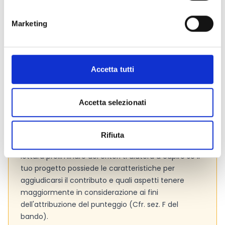
Pagina web per formulari e documenti
Marketing
Bando
Si consiglia di consultare regolarmente il sito web
ufficiale del bando per gli aggiornamenti e le
informazioni addizionali.
Accetta tutti
Accetta selezionati
Consigli degli esperti
Presta attenzione ai
criteri di valutazione
adottati
Rifiuta
dall’Ente per valutare le proposte progettuali. La
lettura preliminare dei criteri ti aiuterà a capire se il
tuo progetto possiede le caratteristiche per
aggiudicarsi il contributo e quali aspetti tenere
maggiormente in considerazione ai fini
dell'attribuzione del punteggio (Cfr. sez. F del
bando).