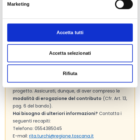
Marketing
ufficiale del bando per gli aggiornamenti e le
informazioni addizionali.
Accetta tutti
Consigli degli esperti
Accetta selezionati
La premiazione avverrà durante la
“Giornata
nazionale della
biodiversità di interesse agricolo
e alimentare”
del maggio 2024
.
Rifiuta
È fondamentale chiedersi sin da subito se si
possiedono le risorse necessarie per far partire il
progetto. Assicurati, dunque, di aver compreso le
modalità di erogazione del contributo
(Cfr. Art. 13,
pag. 6 del bando).
Hai bisogno di ulteriori informazioni?
Contatta i
seguenti recapiti:
Telefono: 0554385045
E-mail:
rita.turchi@regione.toscana.it