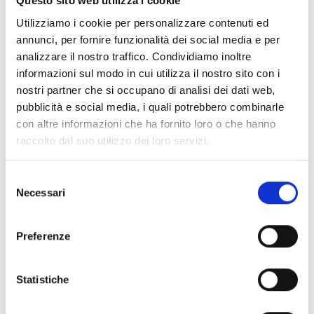
Questo sito web utilizza i cookie
900 Euro
come rimborso spesa forfettario per n. 3
Utilizziamo i cookie per personalizzare contenuti ed
imprese (massimo
300 Euro
a azienda) che si sono
annunci, per fornire funzionalità dei social media e per
messe a disposizione della Scuola e hanno realizzato
analizzare il nostro traffico. Condividiamo inoltre
con essa una giornata di studio per gli studenti presso
informazioni sul modo in cui utilizza il nostro sito con i
la propria azienda.
nostri partner che si occupano di analisi dei dati web,
Per il concorso l’ammontare complessivo è pari a
pubblicità e social media, i quali potrebbero combinarle
2.300 Euro
così ripartito:
con altre informazioni che ha fornito loro o che hanno
1.000 Euro
per il 1° classificato;
raccolto dal suo utilizzo dei loro servizi.
800 Euro
per il 2° classificato;
500 Euro
per il 3° classificato.
Selezione
Necessari
del
Link e Documenti
consenso
Preferenze
Pagina web per formulari e documenti
Bando
Pagina web informativa
Statistiche
Elenco Coltivatori Custodi
Si consiglia di consultare regolarmente il sito web