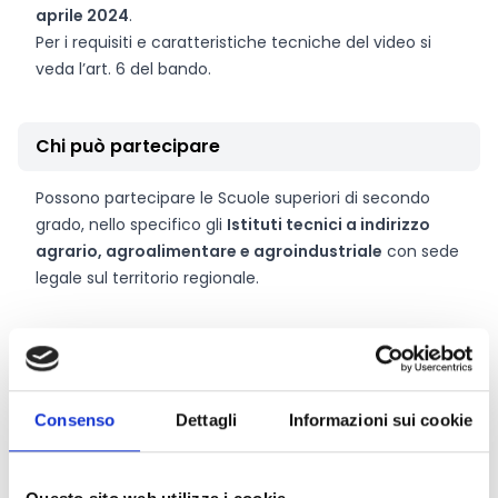
aprile 2024
.
Per i requisiti e caratteristiche tecniche del video si
veda l’art. 6 del bando.
Chi può partecipare
Possono partecipare le Scuole superiori di secondo
grado, nello specifico gli
Istituti tecnici a indirizzo
agrario, agroalimentare e agroindustriale
con sede
legale sul territorio regionale.
Entità del contributo
Dotazione finanziaria complessiva:
48.076 Euro
Consenso
Dettagli
Informazioni sui cookie
Il finanziamento massimo ammonta a
2.520 Euro
a
progetto, di cui:
1.620 Euro
per la realizzazione delle attività progettuali;