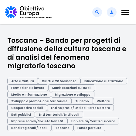
Toscana – Bando per progetti di
diffusione della cultura toscana e
di analisi del fenomeno
migratorio toscano
Arte e Cultura
Diritti e Cittadinanza
Educazione e istruzione
Formazione e lavoro
Manifestazioni culturali
Media e informazione
Migrazione e sviluppo
Sviluppo e promozione territoriale
Turismo
Welfare
Cooperative sociali
Enti no profit / Enti del Terzo Settore
Enti pubblici
Enti territoriali/Enti locali
Imprese sociali/Società benefit
Università/Centri di ricerca
Bandi regionali / locali
Toscana
Fondo perduto