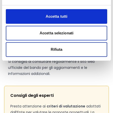
Dotazione finanziaria complessiva:
100.000 Euro
Contributo massimo:
20.000 Euro
Contributo minimo:
10.000 Euro
Accetta tutti
Intensità dell’aiuto:
75%
Accetta selezionati
Link e Documenti
Pagina web per formulari e documenti
Rifiuta
Bando
Si consiglia di consultare regolarmente il sito web
ufficiale del bando per gli aggiornamenti e le
informazioni addizionali.
Consigli degli esperti
Presta attenzione ai
criteri di valutazione
adottati
dall’Ente per valutare le proposte progettuali. La