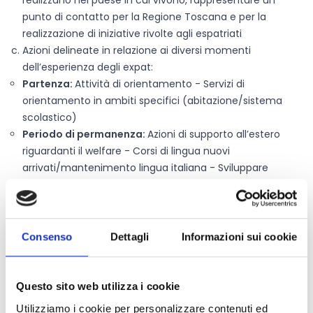
realizzano nel paese in cui vivono, rappresentare un
punto di contatto per la Regione Toscana e per la
realizzazione di iniziative rivolte agli espatriati
Azioni delineate in relazione ai diversi momenti
dell’esperienza degli expat:
Partenza:
Attività di orientamento - Servizi di
orientamento in ambiti specifici (abitazione/sistema
scolastico)
Periodo di permanenza:
Azioni di supporto all’estero
riguardanti il welfare - Corsi di lingua nuovi
arrivati/mantenimento lingua italiana - Sviluppare
connessioni con imprese italiane sui territori esteri -
Interazioni con gli expat e con i discendenti degli
emigrati per promuovere azioni di attrazione degli
investimenti dai territori di residenza verso i territori di
Consenso
Dettagli
Informazioni sui cookie
origine - Mantenere relazioni stabili con la nuova
emigrazione
Rientro:
Servizi di orientamento al rientro in Italia -
Questo sito web utilizza i cookie
Matching tra esigenze delle imprese italiane e
Utilizziamo i cookie per personalizzare contenuti ed