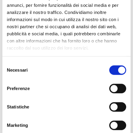
professionalità cresciute e sviluppate all’estero -
annunci, per fornire funzionalità dei social media e per
Azioni finalizzate all’attrazione dei talenti
analizzare il nostro traffico. Condividiamo inoltre
La durata del progetto non può essere superiore a
12
informazioni sul modo in cui utilizza il nostro sito con i
mesi
.
nostri partner che si occupano di analisi dei dati web,
pubblicità e social media, i quali potrebbero combinarle
con altre informazioni che ha fornito loro o che hanno
Chi può partecipare
raccolto dal suo utilizzo dei loro servizi.
Possono presentare domanda Soggetti privati senza
Selezione
finalità di lucro ai sensi dell'articolo 8 del d.lgs 117/2017,
Necessari
del
Enti Locali, Università, altri enti pubblici.
consenso
La partecipazione al progetto di
partner toscani,
nazionali ed internazionali
non è obbligatoria ma
Preferenze
auspicata e deve essere formalizzata per scritto,
specificando gli apporti previsti.
Statistiche
Entità del contributo
Marketing