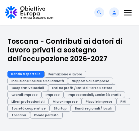
Toscana - Contributi ai datori di
lavoro privati a sostegno
dell'occupazione 2026-2027
Bando a sportello
Formazione e lavoro
Inclusione Sociale e Solidarietà
Supporto alle imprese
Cooperative sociali
Enti no profit / Enti del Terzo Settore
Grandi Imprese
Imprese
Imprese sociali/Società benefit
Liberi professionisti
Micro-imprese
Piccole Imprese
PMI
Società cooperative
Startup
Bandi regionali / locali
Toscana
Fondo perduto