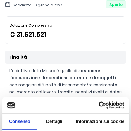
Aperto
Scadenza: 10 gennaio 2027
Dotazione Complessiva
€ 31.621.521
Finalità
L’obiettivo della Misura è quello di
sostenere
l’occupazione
di specifiche categorie di soggetti
con maggiori difficoltà di inserimento/reinserimento
nel mercato del lavoro, tramite incentivi rivolti ai datori
di lavoro privati che effettuano assunzioni.
Consenso
Dettagli
Informazioni sui cookie
CONDIVIDI