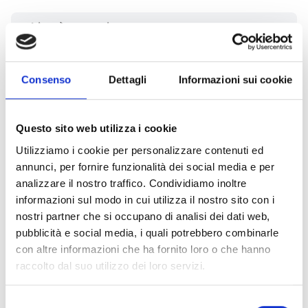
Chi può partecipare
Sono beneficiari dell’intervento gli
agricoltori
in
attività che conducono le superfici agricole con le
Consenso
Dettagli
Informazioni sui cookie
caratteristiche richieste dal bando.
Questo sito web utilizza i cookie
Entità del contributo
Utilizziamo i cookie per personalizzare contenuti ed
annunci, per fornire funzionalità dei social media e per
La dotazione finanziaria complessiva ammonta a
analizzare il nostro traffico. Condividiamo inoltre
7.500.000 Euro
.
informazioni sul modo in cui utilizza il nostro sito con i
Il valore massimo del sostegno ad ettaro è pari a:
nostri partner che si occupano di analisi dei dati web,
360 euro/ha
di Sau/anno
pubblicità e social media, i quali potrebbero combinarle
Nel caso in cui i fondi disponibili non siano sufficienti a
con altre informazioni che ha fornito loro o che hanno
coprire il fabbisogno totale, il pagamento per singola
raccolto dal suo utilizzo dei loro servizi.
domanda è ridotto effettuando una ripartizione
proporzionale tra i soggetti ammissibili, con un criterio
di degressività.
Selezione