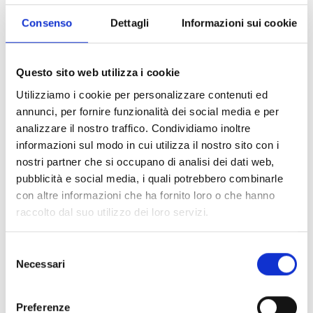
prodotti a monte del vino, propri o acquistati e/o che
commercializzano vino di propria produzione o di
Consenso
Dettagli
Informazioni sui cookie
imprese ad esse associate o controllate;
i soggetti pubblici, da intendersi come organismi
aventi personalità giuridica di diritto pubblico (ente
Questo sito web utilizza i cookie
pubblico) o personalità giuridica di diritto privato
Utilizziamo i cookie per personalizzare contenuti ed
(società di capitale pubblico di esclusiva proprietà
annunci, per fornire funzionalità dei social media e per
pubblica), con esclusione delle Amministrazioni
analizzare il nostro traffico. Condividiamo inoltre
governative centrali, Regioni, Province Autonome e
informazioni sul modo in cui utilizza il nostro sito con i
Comuni, con comprovata esperienza nel settore del
nostri partner che si occupano di analisi dei dati web,
vino e della promozione dei prodotti agricoli;
pubblicità e social media, i quali potrebbero combinarle
le associazioni temporanee di impresa e di scopo
con altre informazioni che ha fornito loro o che hanno
costituende o costituite dai soggetti di cui alle lett. a),
raccolto dal suo utilizzo dei loro servizi.
b), c), d), e), f), g) e i) che assicurino l’attuazione di un
programma unitario;
Selezione
i consorzi, le associazioni, le federazioni e le società
Necessari
del
cooperative, a condizione che tutti i partecipanti al
consenso
progetto di promozione rientrino tra i soggetti
proponenti di cui alle lett. a), e), f) e g);
Preferenze