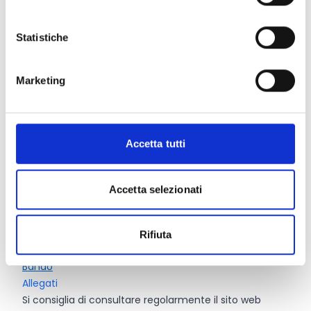
le reti di impresa, composte da soggetti di cui alla lett.
f).
Statistiche
Entità del contributo
Marketing
La dotazione finanziaria complessiva del bando è pari
a
13.000.000 Euro
Contributo massimo richiedibile per ciascun progetto:
Accetta tutti
500.000 Euro
Importo minimo per progetto:
250.000 Euro
Accetta selezionati
Link e Documenti
Rifiuta
Pagina web per formulari e documenti
Bando
Allegati
Si consiglia di consultare regolarmente il sito web