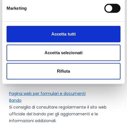
scuole partner
Marketing
10.000 Euro
per i progetti che prevedono almeno 8
scuole partner
7.500 Euro
per i progetti che prevedono almeno 6
scuole partner
Accetta tutti
5.000 Euro
per i progetti che prevedono almeno 4
scuole partner
Accetta selezionati
2.500 Euro
per i progetti che prevedono almeno 2
scuole partner
Rifiuta
Link e Documenti
Pagina web per formulari e documenti
Bando
Si consiglia di consultare regolarmente il sito web
ufficiale del bando per gli aggiornamenti e le
informazioni addizionali.