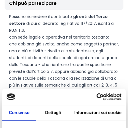
Chi può partecipare
Possono richiedere il contributo
gli enti del Terzo
settore
di cui al decreto legislativo 117/2017, iscritti al
RU.N.T.S.
con sede legale o operativa nel territorio toscano;
che abbiano già svolto, anche come soggetto partner,
una o più attività - rivolte alle studentesse, agli
studenti, ai docenti delle scuole di ogni ordine e grado
della Toscana - che rientrano tra quelle specifiche
previste dall’articolo 7, oppure abbiano già collaborato
con le scuole della Toscana alla realizzazione di una o
più iniziative sulle tematiche di cui agli articoli 2, 3, 4, 5
della legge 20 agosto 2019, n. 92 “Introduzione
dell'insegnamento scolastico dell'educazione civica” in
un periodo temporale non anteriore all’anno 2019
Il progetto presentato può prevedere che talune
Consenso
Dettagli
Informazioni sui cookie
attività siano svolte sulla base di
rapporti di
partenariato
con scuole, Università, istituzioni