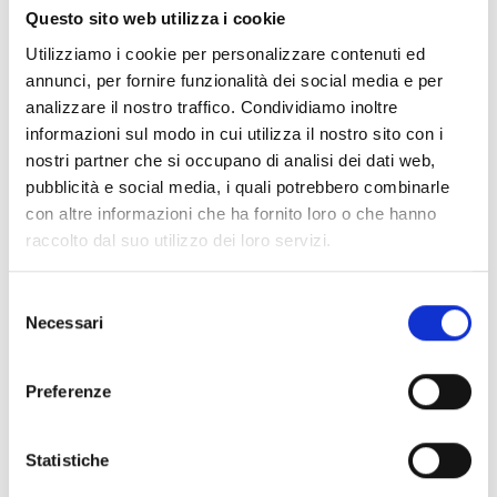
culturali di rilievo regionale di cui alla Lr. 21/2010, enti
Questo sito web utilizza i cookie
locali e loro conferenze zonali per l’educazione e
Utilizziamo i cookie per personalizzare contenuti ed
l’istruzione o altri soggetti pubblici, enti del Terzo
annunci, per fornire funzionalità dei social media e per
settore.
analizzare il nostro traffico. Condividiamo inoltre
Attenzione!
Ogni progetto deve prevedere rapporti di
informazioni sul modo in cui utilizza il nostro sito con i
partenariato con
almeno due scuole.
Per scuole si
nostri partner che si occupano di analisi dei dati web,
intendono le scuole pubbliche e le scuole paritarie;
pubblicità e social media, i quali potrebbero combinarle
negli istituti comprensivi e negli istituti di istruzione
con altre informazioni che ha fornito loro o che hanno
secondaria superiore sono considerate le singole
raccolto dal suo utilizzo dei loro servizi.
scuole, identificate con specifico codice, di diverso
grado e/o di diverso ordine che li compongono.
Selezione
Necessari
del
consenso
Entità del contributo
Preferenze
La dotazione finanziaria complessiva ammonta
a
120.000 Euro.
Statistiche
Contributo massimo:
12.500 Euro
per i progetti che prevedono almeno 10