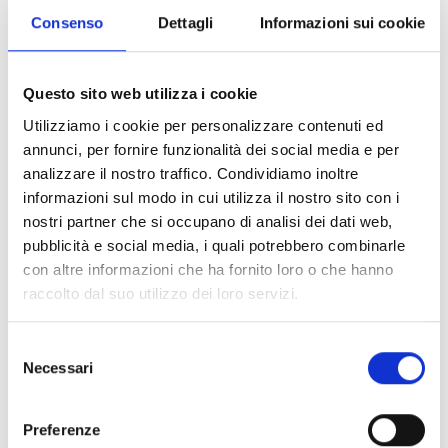
familiarità con i processi organizzativi e produttivi.
Consenso
Dettagli
Informazioni sui cookie
CONDIVIDI
Questo sito web utilizza i cookie
Utilizziamo i cookie per personalizzare contenuti ed
annunci, per fornire funzionalità dei social media e per
Conosci Obiettivo Europa?
analizzare il nostro traffico. Condividiamo inoltre
informazioni sul modo in cui utilizza il nostro sito con i
Prova gratis
nostri partner che si occupano di analisi dei dati web,
pubblicità e social media, i quali potrebbero combinarle
con altre informazioni che ha fornito loro o che hanno
raccolto dal suo utilizzo dei loro servizi.
Selezione
Necessari
del
consenso
Preferenze