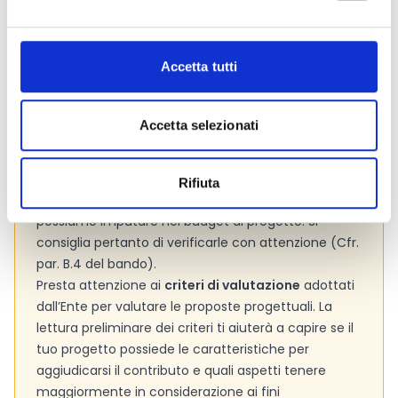
Pagina web per formulari e documenti
Bando
Si consiglia di consultare regolarmente il sito web
ufficiale del bando per gli aggiornamenti e le
Accetta tutti
informazioni addizionali.
Accetta selezionati
Consigli degli esperti
Rifiuta
Le
spese ammissibili
sono tutti quei costi che
possiamo imputare nel budget di progetto. Si
consiglia pertanto di verificarle con attenzione (Cfr.
par. B.4 del bando).
Presta attenzione ai
criteri di valutazione
adottati
dall’Ente per valutare le proposte progettuali. La
lettura preliminare dei criteri ti aiuterà a capire se il
tuo progetto possiede le caratteristiche per
aggiudicarsi il contributo e quali aspetti tenere
maggiormente in considerazione ai fini