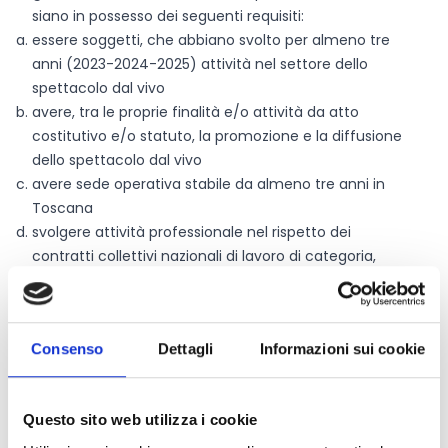
siano in possesso dei seguenti requisiti:
essere soggetti, che abbiano svolto per almeno tre
anni (2023-2024-2025) attività nel settore dello
spettacolo dal vivo
avere, tra le proprie finalità e/o attività da atto
costitutivo e/o statuto, la promozione e la diffusione
dello spettacolo dal vivo
avere sede operativa stabile da almeno tre anni in
Toscana
svolgere attività professionale nel rispetto dei
contratti collettivi nazionali di lavoro di categoria,
essendo in regola con il versamento degli oneri
previdenziali e assicurativi;
per i beneficiari di contributo regionale nel 2025, avere
Consenso
Dettagli
Informazioni sui cookie
ottemperato agli adempimenti previsti per la
rendicontazione.
Questo sito web utilizza i cookie
Entità del contributo