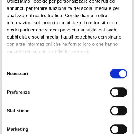
Utilizziamo i cookie per personalizzare contenuti ed
annunci, per fornire funzionalità dei social media e per
Dotazione finanziaria complessiva:
600.000 Euro
analizzare il nostro traffico. Condividiamo inoltre
Intensità dell’aiuto:
50%
informazioni sul modo in cui utilizza il nostro sito con i
Il singolo contributo non potrà essere superiore alla
nostri partner che si occupano di analisi dei dati web,
richiesta indicata nell'istanza e ai massimali di seguito
pubblicità e social media, i quali potrebbero combinarle
indicati:
con altre informazioni che ha fornito loro o che hanno
1° sotto insieme:
30.000 Euro
raccolto dal suo utilizzo dei loro servizi.
2° sottoinsieme:
20.000 Euro
3° sotto insieme:
8.000 Euro
Selezione
prime istanze:
6.000 Euro
Necessari
del
Per i dettagli sulle varie fasce di cui sopra, si veda la
consenso
sezione C.2.3 del bando.
I progetti devono presentare un budget
non inferiore
Preferenze
a 25.000 Euro
.
Statistiche
Link e Documenti
Marketing