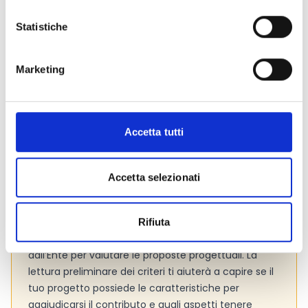
massimo:
40.000 Euro
Statistiche
Link e Documenti
Marketing
Pagina web per formulari e documenti
Bando
Si consiglia di consultare regolarmente il sito web
Accetta tutti
ufficiale del bando per gli aggiornamenti e le
informazioni addizionali.
Accetta selezionati
Consigli degli esperti
Rifiuta
Presta attenzione ai
criteri di valutazione
adottati
dall’Ente per valutare le proposte progettuali. La
lettura preliminare dei criteri ti aiuterà a capire se il
tuo progetto possiede le caratteristiche per
aggiudicarsi il contributo e quali aspetti tenere