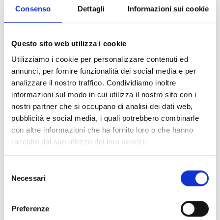
associati
ai sensi dell’articolo 2135 del c.c. che:
Consenso
Dettagli
Informazioni sui cookie
sono
imprese agricole
iscritte alla Camera di
Commercio Industria Artigianato e Agricoltura che
detengono allevamenti suinicoli (codice ATECO 01.46
Questo sito web utilizza i cookie
primario o secondario e/o 01.50.00) con orientamento
Utilizziamo i cookie per personalizzare contenuti ed
produttivo da riproduzione e/o da ingrasso ad
annunci, per fornire funzionalità dei social media e per
esclusione degli allevamenti registrati in Banca Dati
analizzare il nostro traffico. Condividiamo inoltre
Nazionale (BDN) familiari;
informazioni sul modo in cui utilizza il nostro sito con i
sono titolari di
partita IVA
;
nostri partner che si occupano di analisi dei dati web,
pubblicità e social media, i quali potrebbero combinarle
Entità del contributo
con altre informazioni che ha fornito loro o che hanno
raccolto dal suo utilizzo dei loro servizi.
Dotazione finanziaria complessiva:
192.290 Euro
Contributo massimo:
32.000 Euro
Selezione
Contributo minimo:
4.000 Euro
Necessari
del
Intensità dell’aiuto:
80%
consenso
Spesa ammissibile per allevamento:
Preferenze
minimo:
5.000 Euro