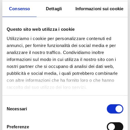
recupero e la valorizzazione dei sottoprodotti e degli
Consenso
Dettagli
Informazioni sui cookie
scarti di lavorazione, ivi comprese le trebbie;
impianti e attrezzature strettamente collegati al
processo produttivo, finalizzati all’efficientamento
Questo sito web utilizza i cookie
energetico degli impianti e dei processi di produzione
Utilizziamo i cookie per personalizzare contenuti ed
della birra, compresi i sistemi di refrigerazione,
annunci, per fornire funzionalità dei social media e per
raffreddamento, controllo termico, recupero e
analizzare il nostro traffico. Condividiamo inoltre
riutilizzo del calore di processo.
informazioni sul modo in cui utilizza il nostro sito con i
Le spese sono ammissibili a condizione che siano
nostri partner che si occupano di analisi dei dati web,
riferite a lavori effettuati a partire dall’1/1/2026 e fino al
pubblicità e social media, i quali potrebbero combinarle
31/12/2026.
con altre informazioni che ha fornito loro o che hanno
raccolto dal suo utilizzo dei loro servizi.
Chi può partecipare
Selezione
Sono ammessi a presentare domanda di sostegno e a
Necessari
del
beneficiare del sostegno concesso i seguenti soggetti:
consenso
microbirrificio
: piccolo birrificio indipendente e
Preferenze
produce meno di 10.000 ettolitri per anno di birra,