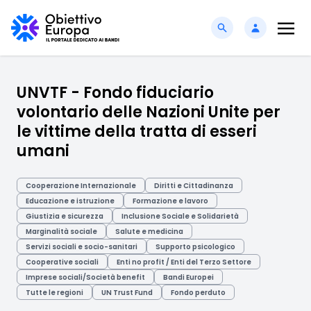
UNVTF - Fondo fiduciario
volontario delle Nazioni Unite per
le vittime della tratta di esseri
umani
Cooperazione Internazionale
Diritti e Cittadinanza
Educazione e istruzione
Formazione e lavoro
Giustizia e sicurezza
Inclusione Sociale e Solidarietà
Marginalità sociale
Salute e medicina
Servizi sociali e socio-sanitari
Supporto psicologico
Cooperative sociali
Enti no profit / Enti del Terzo Settore
Imprese sociali/Società benefit
Bandi Europei
Tutte le regioni
UN Trust Fund
Fondo perduto