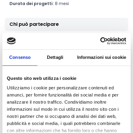
Durata dei progetti:
8 mesi
Chi può partecipare
Si tratta di un
bando globale
per la presentazione di
proposte,
pertanto potranno partecipare enti
provenienti da qualsiasi Paese
.
Saranno presi in
Consenso
Dettagli
Informazioni sui cookie
considerazione progetti da attuare nei
Paesi di
origine, di transito e di destinazione
.
In generale, le proposte possono essere presentate da
Questo sito web utilizza i cookie
enti in possesso dei seguenti requisiti:
essere un'organizzazione senza scopo di lucro (ONG,
Utilizziamo i cookie per personalizzare contenuti ed
OSC o OBC) legalmente registrata ai sensi delle leggi
annunci, per fornire funzionalità dei social media e per
applicabili sia (i) nel paese di registrazione che (ii) nel
analizzare il nostro traffico. Condividiamo inoltre
paese di attuazione del progetto;
informazioni sul modo in cui utilizza il nostro sito con i
essere stata registrata entro il 1° dicembre 2023;
nostri partner che si occupano di analisi dei dati web,
dimostrare un'esperienza pregressa di almeno 2 anni
pubblicità e social media, i quali potrebbero combinarle
nell'attuazione di attività nel campo dell'assistenza
con altre informazioni che ha fornito loro o che hanno