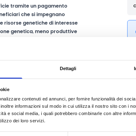
ficie tramite un pagamento
C
neficiari che si impegnano
 risorse genetiche di interesse
ione genetica
,
meno produttive
ate ad essere abbandonate se non
 reddito e il mantenimento vitale di
ervento ha anche lo scopo di dare
spondere al fabbisogno che i
Dettagli
ando, per quanto possibile, di
perfici dedicate alla
ookie
egetali.
nalizzare contenuti ed annunci, per fornire funzionalità dei socia
inoltre informazioni sul modo in cui utilizza il nostro sito con i 
icità e social media, i quali potrebbero combinarle con altre inform
lizzo dei loro servizi.