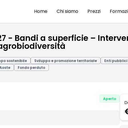
Home
Chi siamo
Prezzi
Formaz
27 - Bandi a superficie – Interv
'agrobiodiversità
ppo sostenibile
Sviluppo e promozione territoriale
Enti pubblici
'Aoste
Fondo perduto
Aperto
D