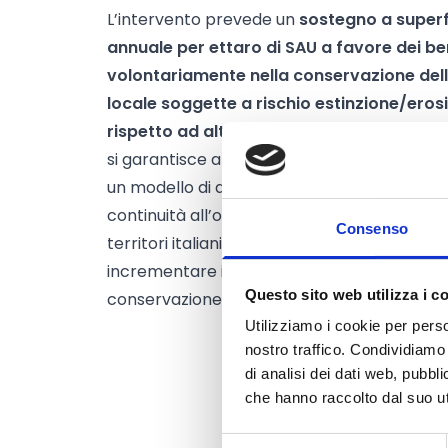
L’intervento prevede un
sostegno a super
annuale per ettaro di SAU a favore dei be
volontariamente nella conservazione delle
locale soggette a rischio estinzione/eros
rispetto ad altre specie vegetali
e destin
si garantisce a questi un adeguato livello di
un modello di agricoltura sostenibile. L’int
continuità all’opera di tutela di queste e ri
Consenso
territori italiani esprimono al riguardo cerc
incrementare il numero di beneficiari e le su
Questo sito web utilizza i c
conservazione di queste risorse genetiche v
Utilizziamo i cookie per perso
nostro traffico. Condividiamo 
di analisi dei dati web, pubbl
che hanno raccolto dal suo uti
Selezione