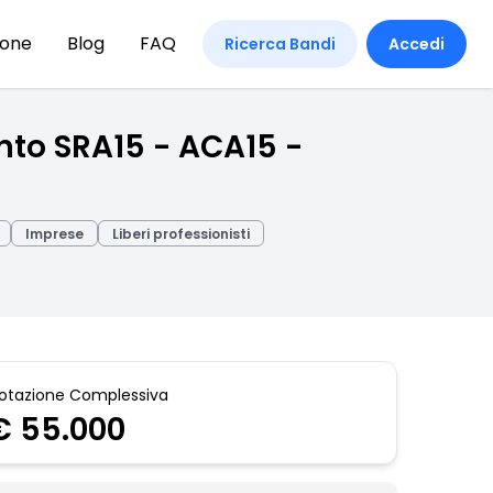
ione
Blog
FAQ
Ricerca Bandi
Accedi
ento SRA15 - ACA15 -
Imprese
Liberi professionisti
otazione Complessiva
€ 55.000