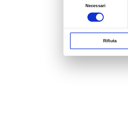
Necessari
del
consenso
Rifiuta