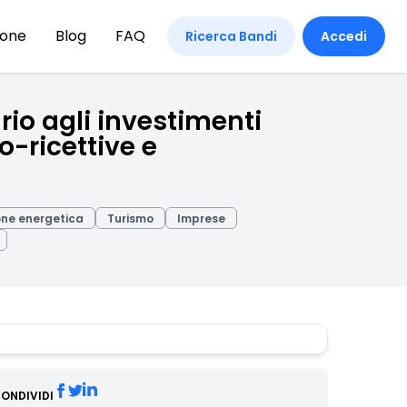
ione
Blog
FAQ
Ricerca Bandi
Accedi
rio agli investimenti
co-ricettive e
one energetica
Turismo
Imprese
ONDIVIDI