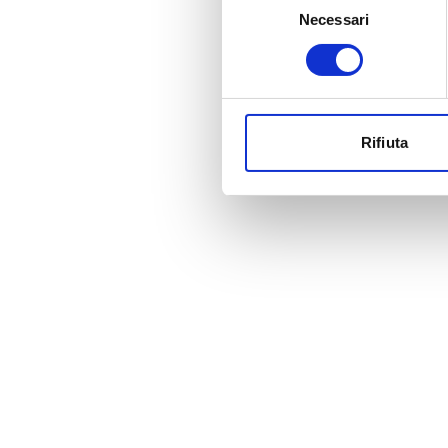
Necessari
del
consenso
Rifiuta