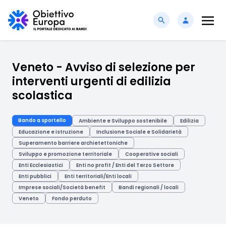
Veneto - Avviso di selezione per
interventi urgenti di edilizia
scolastica
Bando a sportello
Ambiente e Sviluppo sostenibile
Edilizia
Educazione e istruzione
Inclusione Sociale e Solidarietà
Superamento barriere archietettoniche
Sviluppo e promozione territoriale
Cooperative sociali
Enti Ecclesiastici
Enti no profit / Enti del Terzo Settore
Enti pubblici
Enti territoriali/Enti locali
Imprese sociali/Società benefit
Bandi regionali / locali
Veneto
Fondo perduto