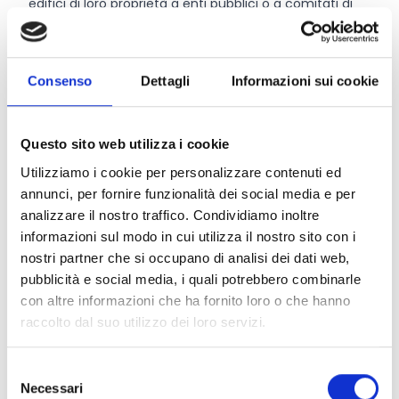
edifici di loro proprietà a enti pubblici o a comitati di
gestione rappresentativi anche delle famiglie degli
alunni;
i Comitati di gestione
titolari di convenzione stipulata
Consenso
Dettagli
Informazioni sui cookie
con l’istituzione pubblica o privata proprietaria
dell’edificio scolastico, in forza della quale hanno
legittimazione ad eseguire nell’edificio l’intervento
Questo sito web utilizza i cookie
oggetto di richiesta contributo.
Utilizziamo i cookie per personalizzare contenuti ed
annunci, per fornire funzionalità dei social media e per
Entità del contributo
analizzare il nostro traffico. Condividiamo inoltre
informazioni sul modo in cui utilizza il nostro sito con i
La dotazione finanziaria complessiva ammonta a
nostri partner che si occupano di analisi dei dati web,
814.600 Euro.
pubblicità e social media, i quali potrebbero combinarle
L’intensità massima del sostegno è pari al
60%
con altre informazioni che ha fornito loro o che hanno
dell’importo ammissibile e comunque nel limite di
raccolto dal suo utilizzo dei loro servizi.
36.000 Euro.
L’importo minimo della spesa ammissibile a
Selezione
contributo è di
10.000 Euro
mentre l'importo massimo
Necessari
del