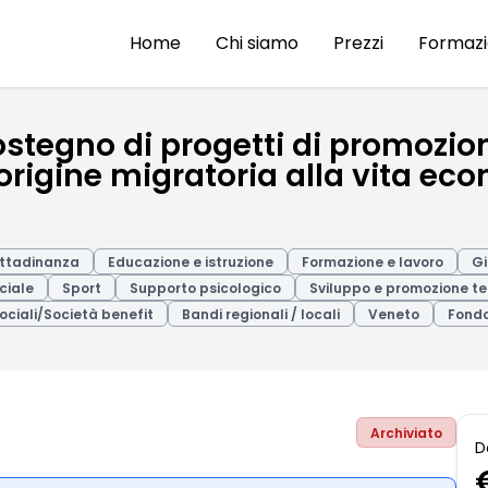
Home
Chi siamo
Prezzi
Formaz
ostegno di progetti di promozio
 origine migratoria alla vita ec
Cittadinanza
Educazione e istruzione
Formazione e lavoro
Gi
ciale
Sport
Supporto psicologico
Sviluppo e promozione ter
ociali/Società benefit
Bandi regionali / locali
Veneto
Fondo
Archiviato
D