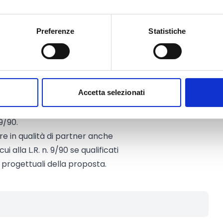
Preferenze
Statistiche
e o come capofila di un
Accetta selezionati
gionale delle associazioni, degli
inuità nel settore
 9/90.
re in qualità di partner anche
ui alla L.R. n. 9/90 se qualificati
tà progettuali della proposta.