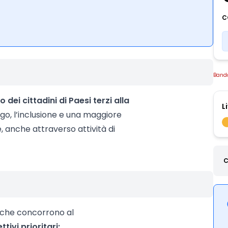
C
Band
o dei cittadini di Paesi terzi alla
L
ogo, l’inclusione e una maggiore
, anche attraverso attività di
C
ve che concorrono al
ttivi prioritari: