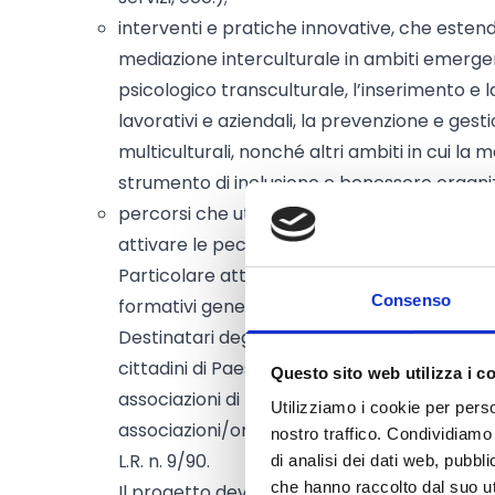
interventi e pratiche innovative, che estenda
mediazione interculturale in ambiti emergenti
psicologico transculturale, l’inserimento e
lavorativi e aziendali, la prevenzione e gesti
multiculturali, nonché altri ambiti in cui l
strumento di inclusione e benessere organiz
percorsi che utilizzano metodologie parteci
attivare le peculiarità comunicative dei targ
Particolare attenzione sarà data a intervent
Consenso
formativi generalizzati e/o mirati; condivisi
Destinatari degli interventi sono:
cittadini di Paesi terzi regolarmente presenti 
Questo sito web utilizza i c
associazioni di migranti e delle seconde gen
Utilizziamo i cookie per perso
associazioni/organizzazioni iscritte al Registr
nostro traffico. Condividiamo 
L.R. n. 9/90.
di analisi dei dati web, pubbl
che hanno raccolto dal suo uti
Il progetto deve avere una durata non infer