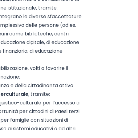
ne istituzionale, tramite:
e integrano le diverse sfaccettature
omplessivo delle persone (ad es.
omuni come biblioteche, centri
i educazione digitale, di educazione
e finanziaria, di educazione
ilizzazione, volti a favorire il
inazione;
nza e della cittadinanza attiva
terculturale
, tramite:
guistico-culturale per l’accesso a
tunità per cittadini di Paesi terzi
er famiglie con situazioni di
so ai sistemi educativi o ad altri