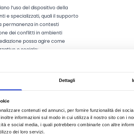
no l’uso del dispositivo della
 e specializzati, quali il supporto
 la permanenza in contesti
one dei conflitti in ambienti
a mediazione possa agire come
zativo e sociale;
pative e di ascolto creativo per
et di riferimento.
i di
capacity building
(percorsi
Dettagli
one di buone pratiche; ecc.).
in Italia;
ookie
erazioni;
nalizzare contenuti ed annunci, per fornire funzionalità dei socia
o Regionale di cui all’art. 7 della
inoltre informazioni sul modo in cui utilizza il nostro sito con i 
icità e social media, i quali potrebbero combinarle con altre inform
lizzo dei loro servizi.
iore a quattro mesi e dovrà