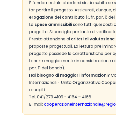
È fondamentale chiedersi sin da subito se s
far partire il progetto. Assicurati, dunque,
erogazione del contributo
(Cfr. par. 8 de
Le
spese ammissibili
sono tutti quei costi
progetto. Si consiglia pertanto di verificar
Presta attenzione ai
criteri di valutazione
proposte progettuali. La lettura preliminare d
progetto possiede le caratteristiche per agg
tenere maggiormente in considerazione ai fi
par. 11 del bando).
Hai bisogno di maggiori informazioni?
Con
Internazionali - Unità Organizzativa Coope
recapiti:
Tel. 041/279 4109 - 4164 – 4166
E-mail:
cooperazioneinternazionale@region