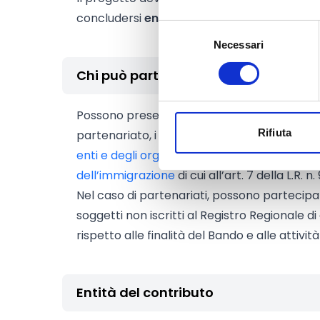
concludersi
entro il 31 maggio 2027
.
Selezione
Necessari
del
consenso
Chi può partecipare
Possono presentare domanda, singolarment
Rifiuta
partenariato, i soggetti iscritti al
Registro Re
enti e degli organismi che operano con cont
dell’immigrazione
di cui all’art. 7 della L.R. n.
Nel caso di partenariati, possono partecipa
soggetti non iscritti al Registro Regionale di c
rispetto alle finalità del Bando e alle attivi
Entità del contributo