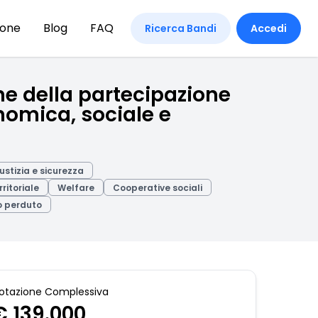
ione
Blog
FAQ
Ricerca Bandi
Accedi
ne della partecipazione
onomica, sociale e
ustizia e sicurezza
ritoriale
Welfare
Cooperative sociali
 perduto
otazione Complessiva
€ 139.000