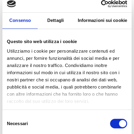
Entro il termine del
30 giugno 2026
gli investimenti
devono essere completamente realizzati e i relativi
titoli di spesa regolarmente quietanzati.
Consenso
Dettagli
Informazioni sui cookie
Chi può partecipare
Questo sito web utilizza i cookie
I beneficiari della linea di finanziamento sono gli
Utilizziamo i cookie per personalizzare contenuti ed
imprenditori apistici
.
annunci, per fornire funzionalità dei social media e per
Tali soggetti devono, inoltre, essere in possesso dei
analizzare il nostro traffico. Condividiamo inoltre
seguenti
requisiti:
informazioni sul modo in cui utilizza il nostro sito con i
essere imprenditori agricoli ai sensi dell’art. 2135 del
nostri partner che si occupano di analisi dei dati web,
codice civile;
pubblicità e social media, i quali potrebbero combinarle
essere titolare di P.IVA;
con altre informazioni che ha fornito loro o che hanno
iscrizione nell’Anagrafe del Settore Primario;
raccolto dal suo utilizzo dei loro servizi.
essere in regola con il censimento e la denuncia degli
alveari nella Banca Dati Nazionale Apistica
Selezione
(Consistenza verificata, su dati scaricati dalla BDN al 31
Necessari
del
gennaio 2025, inerente le registrazioni avvenute dal 01
consenso