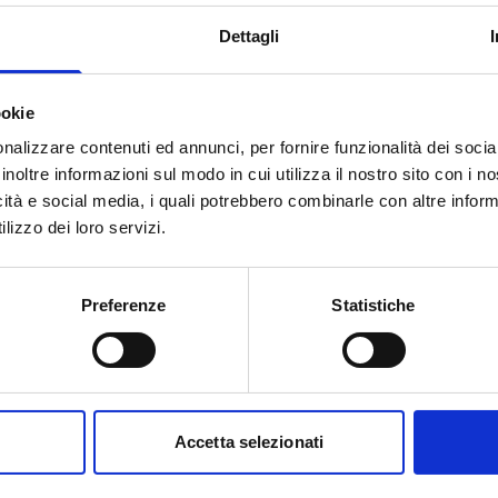
Dettagli
ookie
ndo è pari a
150.000 Euro.
euro/ha/anno
, così suddiviso:
nalizzare contenuti ed annunci, per fornire funzionalità dei socia
inoltre informazioni sul modo in cui utilizza il nostro sito con i 
icità e social media, i quali potrebbero combinarle con altre inform
lizzo dei loro servizi.
Preferenze
Statistiche
to web ufficiale del bando per gli
Accetta selezionati