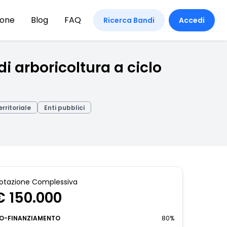
ione
Blog
FAQ
Ricerca Bandi
Accedi
 arboricoltura a ciclo
rritoriale
Enti pubblici
otazione Complessiva
€ 150.000
O-FINANZIAMENTO
80%