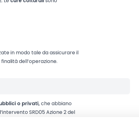
2. Le
cure colturali
sono
zate in modo tale da assicurare il
finalità dell’operazione.
ubblici o privati,
che abbiano
ll’intervento SRD05 Azione 2 del
anti di arboricoltura a ciclo
entazione della domanda.