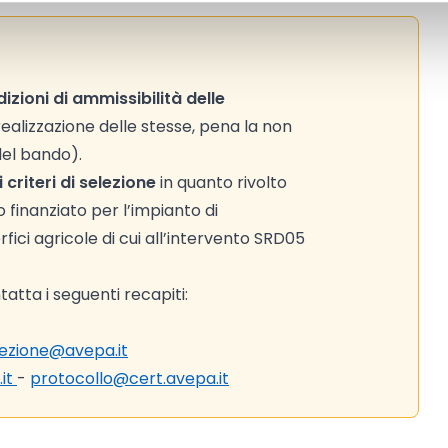
izioni di ammissibilità delle
a realizzazione delle stesse, pena la non
 del bando).
criteri di selezione
in quanto rivolto
finanziato per l’impianto di
fici agricole di cui all’intervento SRD05
atta i seguenti recapiti:
rezione@avepa.it
.it
-
protocollo@cert.avepa.it