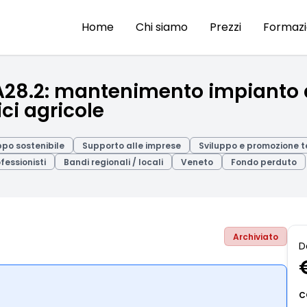
Home
Chi siamo
Prezzi
Formaz
A28.2: mantenimento impianto di
ci agricole
ppo sostenibile
Supporto alle imprese
Sviluppo e promozione te
ofessionisti
Bandi regionali / locali
Veneto
Fondo perduto
Archiviato
D
C