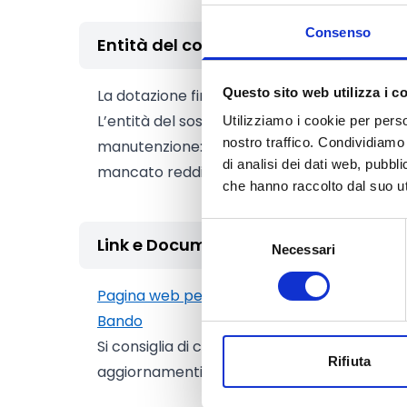
Consenso
Entità del contributo
Questo sito web utilizza i c
La dotazione finanziaria complessiva del ba
L’entità del sostegno totale è pari a
2.500 
Utilizziamo i cookie per perso
nostro traffico. Condividiamo 
manutenzione:
1.500 euro/ha /anno
di analisi dei dati web, pubbl
mancato reddito:
1.000 euro/ha /anno
che hanno raccolto dal suo uti
Selezione
Link e Documenti
Necessari
del
consenso
Pagina web per formulari e documenti
Bando
Si consiglia di consultare regolarmente il si
Rifiuta
aggiornamenti e le informazioni addizionali.