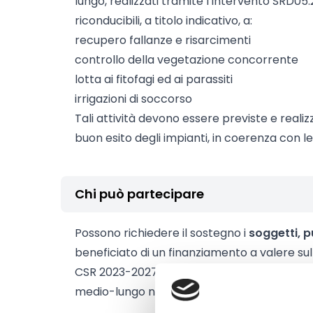
lungo, realizzati tramite l’intervento SRD05.
riconducibili, a titolo indicativo, a:
recupero fallanze e risarcimenti
controllo della vegetazione concorrente
lotta ai fitofagi ed ai parassiti
irrigazioni di soccorso
Tali attività devono essere previste e realiz
buon esito degli impianti, in coerenza con le 
Chi può partecipare
Possono richiedere il sostegno i
soggetti, p
beneficiato di un finanziamento a valere su
CSR 2023-2027 e che abbiano realizzato impi
medio-lungo nell’anno precedente la pres