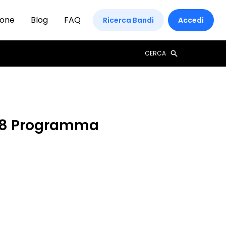
ione
Blog
FAQ
Ricerca Bandi
Accedi
CERCA
018 Programma