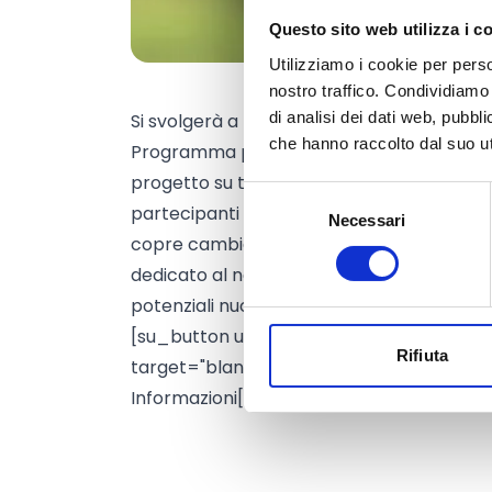
Questo sito web utilizza i c
Utilizziamo i cookie per perso
nostro traffico. Condividiamo 
di analisi dei dati web, pubbl
Si svolgerà a Bruxelles, il 4 maggio 2018, 
che hanno raccolto dal suo uti
Programma per l'ambiente - LIFE. L'evento
progetto su tematiche quali: tecnologia ver
Selezione
partecipanti saranno invitati a una sessi
Necessari
del
copre cambiamenti significativi del progr
consenso
dedicato al networking con i colleghi par
potenziali nuovi partner e incontrare ra
[su_button url="http://ec.europa.eu/en
Rifiuta
target="blank" style="flat" background="
Informazioni[/su_button]