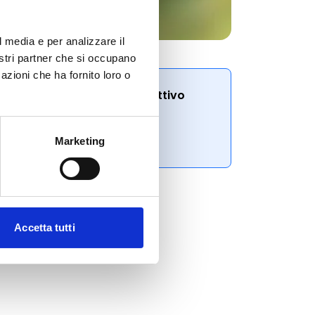
l media e per analizzare il
nostri partner che si occupano
azioni che ha fornito loro o
Conosci Obiettivo
e di
Europa?
he
Prova gratis
Marketing
vece
pea.
y18"
Accetta tutti