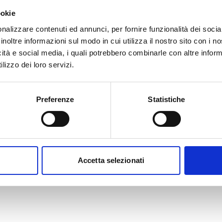
ookie
nalizzare contenuti ed annunci, per fornire funzionalità dei socia
inoltre informazioni sul modo in cui utilizza il nostro sito con i 
icità e social media, i quali potrebbero combinarle con altre inform
la giornata informativa e di networking sul bando 2018 del
lizzo dei loro servizi.
 è aperto ai potenziali candidati che presentano propost
de, protezione della natura e azione per il clima. I
one informativa mattutina sul prossimo bando LIFE 2018, c
Preferenze
Statistiche
amma rispetto agli anni precedenti. Il pomeriggio sarà in
tecipanti per condividere esperienze, confrontarsi con
ppresentanti del programma LIFE della Commissione euro
vironment/life/news/events/events2018/may.htm#infoda
Accetta selezionati
#014e9c " size="5" center="yes" radius="0"]Maggiori