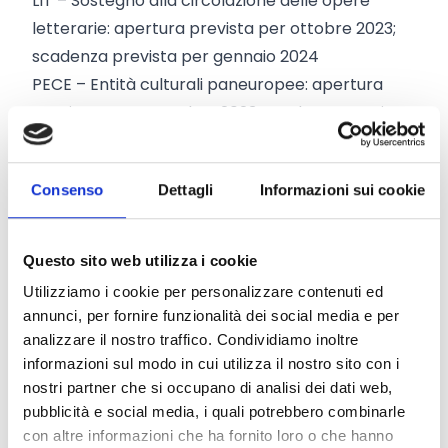
LIT – Sostegno alla circolazione delle opere
letterarie: apertura prevista per ottobre 2023;
scadenza prevista per gennaio 2024
PECE – Entità culturali paneuropee: apertura
prevista per novembre 2023; scadenza prevista
per febbraio 2024
PLAT – Sostegno alle piattaforme europee:
Consenso
Dettagli
Informazioni sui cookie
apertura prevista per dicembre 2023; scadenza
prevista per marzo 2024
NET – Sostegno alle reti europee: apertura
Questo sito web utilizza i cookie
prevista per gennaio 2024; scadenza prevista
Utilizziamo i cookie per personalizzare contenuti ed
per aprile 2024
annunci, per fornire funzionalità dei social media e per
Per quanto riguarda l'iniziativa Culture Moves
analizzare il nostro traffico. Condividiamo inoltre
Europe sono previste le seguenti date:
informazioni sul modo in cui utilizza il nostro sito con i
nostri partner che si occupano di analisi dei dati web,
Linea d'azione Mobilità individuale
:
pubblicità e social media, i quali potrebbero combinarle
2ª fase – tra il 2 ottobre e il 31 maggio 2024
con altre informazioni che ha fornito loro o che hanno